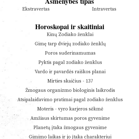
Asmenybės tipas
Ekstravertas
Intravertas
Horoskopai ir skaitiniai
Kinų Zodiako ženklai
Gimę tarp dviejų zodiako ženklų
Poros suderinamumas
Pyktis pagal zodiako ženklus
Vardo ir pavardės raiškos planai
Mirties skaičius - 137
Žmogaus organizmo biologinis laikrodis
Atsipalaidavimo pratimai pagal zodiako ženklus
Moteris - vyro karjeros sėkmė
Amžiaus skirtumas poros gyvenime
Planetų įtaka žmogaus gyvenime
Gimimo laikas ir jo įtaka charakteriui