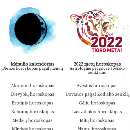
Mėnulio kalendorius
2022 metų horoskopas
Dienos horoskopas pagal mėnulį
Astrologinė prognozė zodiako
ženklams
Akmenų horoskopas
Avestos horoskopas
Dievybių horoskopas
Dovanos pagal Zodiako ženklą
Erotinis horoskopas
Gėlių horoskopas
Kelionių horoskopas
Laisvalaikio horoskopas
Medžių horoskopas
Mitų horoskopas
Mitybos horoskopas
Namų horoskopas