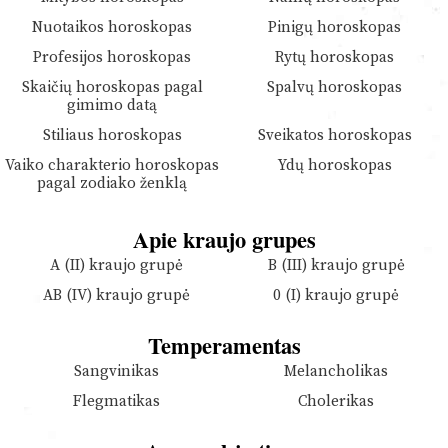
Nuotaikos horoskopas
Pinigų horoskopas
Profesijos horoskopas
Rytų horoskopas
Skaičių horoskopas pagal
Spalvų horoskopas
gimimo datą
Stiliaus horoskopas
Sveikatos horoskopas
Vaiko charakterio horoskopas
Ydų horoskopas
pagal zodiako ženklą
Apie kraujo grupes
A (II) kraujo grupė
B (III) kraujo grupė
AB (IV) kraujo grupė
0 (I) kraujo grupė
Temperamentas
Sangvinikas
Melancholikas
Flegmatikas
Cholerikas