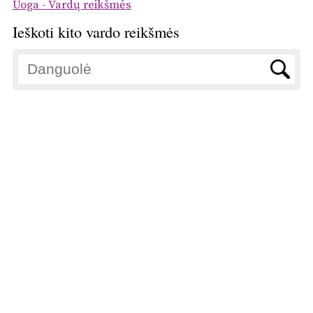
Uoga - Vardų reikšmės
Ieškoti kito vardo reikšmės