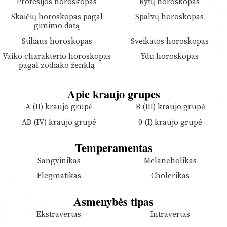
Profesijos horoskopas
Rytų horoskopas
Skaičių horoskopas pagal
Spalvų horoskopas
gimimo datą
Stiliaus horoskopas
Sveikatos horoskopas
Vaiko charakterio horoskopas
Ydų horoskopas
pagal zodiako ženklą
Apie kraujo grupes
A (II) kraujo grupė
B (III) kraujo grupė
AB (IV) kraujo grupė
0 (I) kraujo grupė
Temperamentas
Sangvinikas
Melancholikas
Flegmatikas
Cholerikas
Asmenybės tipas
Ekstravertas
Intravertas