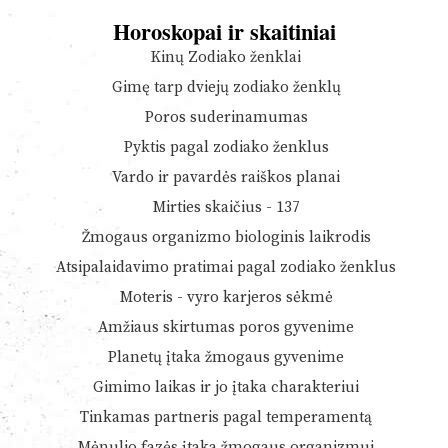
Horoskopai ir skaitiniai
Kinų Zodiako ženklai
Gimę tarp dviejų zodiako ženklų
Poros suderinamumas
Pyktis pagal zodiako ženklus
Vardo ir pavardės raiškos planai
Mirties skaičius - 137
Žmogaus organizmo biologinis laikrodis
Atsipalaidavimo pratimai pagal zodiako ženklus
Moteris - vyro karjeros sėkmė
Amžiaus skirtumas poros gyvenime
Planetų įtaka žmogaus gyvenime
Gimimo laikas ir jo įtaka charakteriui
Tinkamas partneris pagal temperamentą
Mėnulio fazės įtaka žmogaus organizmui