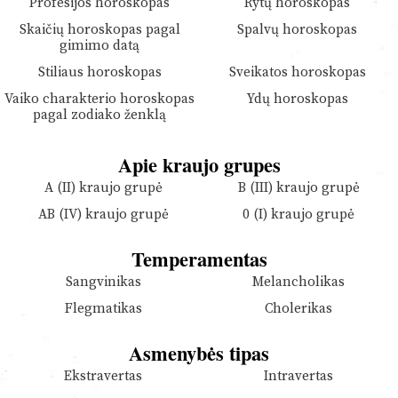
Profesijos horoskopas
Rytų horoskopas
Skaičių horoskopas pagal
Spalvų horoskopas
gimimo datą
Stiliaus horoskopas
Sveikatos horoskopas
Vaiko charakterio horoskopas
Ydų horoskopas
pagal zodiako ženklą
Apie kraujo grupes
A (II) kraujo grupė
B (III) kraujo grupė
AB (IV) kraujo grupė
0 (I) kraujo grupė
Temperamentas
Sangvinikas
Melancholikas
Flegmatikas
Cholerikas
Asmenybės tipas
Ekstravertas
Intravertas