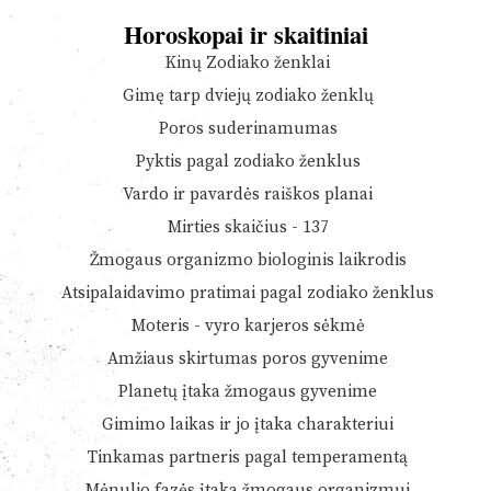
Horoskopai ir skaitiniai
Kinų Zodiako ženklai
Gimę tarp dviejų zodiako ženklų
Poros suderinamumas
Pyktis pagal zodiako ženklus
Vardo ir pavardės raiškos planai
Mirties skaičius - 137
Žmogaus organizmo biologinis laikrodis
Atsipalaidavimo pratimai pagal zodiako ženklus
Moteris - vyro karjeros sėkmė
Amžiaus skirtumas poros gyvenime
Planetų įtaka žmogaus gyvenime
Gimimo laikas ir jo įtaka charakteriui
Tinkamas partneris pagal temperamentą
Mėnulio fazės įtaka žmogaus organizmui