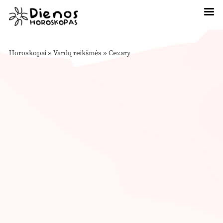
Horoskopai
»
Vardų reikšmės
»
Cezary