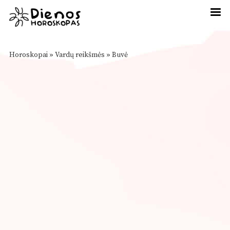
Horoskopai
»
Vardų reikšmės
»
Buvė