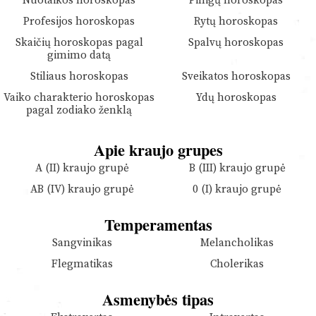
Nuotaikos horoskopas
Pinigų horoskopas
Profesijos horoskopas
Rytų horoskopas
Skaičių horoskopas pagal
Spalvų horoskopas
gimimo datą
Stiliaus horoskopas
Sveikatos horoskopas
Vaiko charakterio horoskopas
Ydų horoskopas
pagal zodiako ženklą
Apie kraujo grupes
A (II) kraujo grupė
B (III) kraujo grupė
AB (IV) kraujo grupė
0 (I) kraujo grupė
Temperamentas
Sangvinikas
Melancholikas
Flegmatikas
Cholerikas
Asmenybės tipas