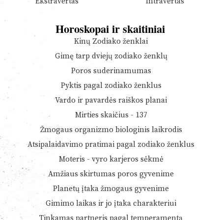
Ekstravertas
Intravertas
Horoskopai ir skaitiniai
Kinų Zodiako ženklai
Gimę tarp dviejų zodiako ženklų
Poros suderinamumas
Pyktis pagal zodiako ženklus
Vardo ir pavardės raiškos planai
Mirties skaičius - 137
Žmogaus organizmo biologinis laikrodis
Atsipalaidavimo pratimai pagal zodiako ženklus
Moteris - vyro karjeros sėkmė
Amžiaus skirtumas poros gyvenime
Planetų įtaka žmogaus gyvenime
Gimimo laikas ir jo įtaka charakteriui
Tinkamas partneris pagal temperamentą