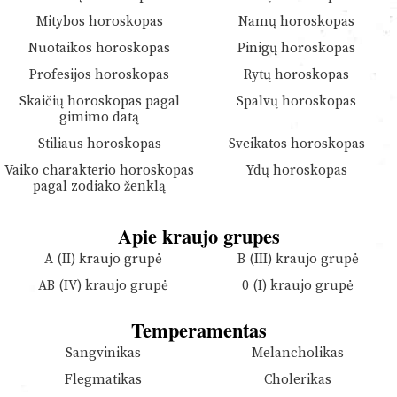
Mitybos horoskopas
Namų horoskopas
Nuotaikos horoskopas
Pinigų horoskopas
Profesijos horoskopas
Rytų horoskopas
Skaičių horoskopas pagal
Spalvų horoskopas
gimimo datą
Stiliaus horoskopas
Sveikatos horoskopas
Vaiko charakterio horoskopas
Ydų horoskopas
pagal zodiako ženklą
Apie kraujo grupes
A (II) kraujo grupė
B (III) kraujo grupė
AB (IV) kraujo grupė
0 (I) kraujo grupė
Temperamentas
Sangvinikas
Melancholikas
Flegmatikas
Cholerikas