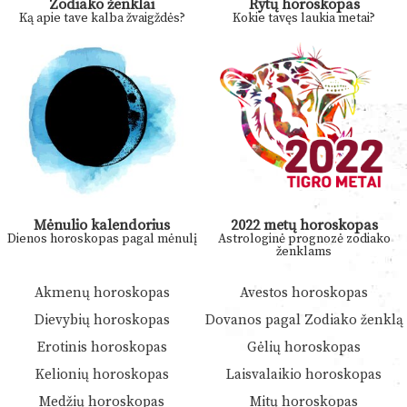
Zodiako ženklai
Rytų horoskopas
Ką apie tave kalba žvaigždės?
Kokie tavęs laukia metai?
Mėnulio kalendorius
2022 metų horoskopas
Dienos horoskopas pagal mėnulį
Astrologinė prognozė zodiako
ženklams
Akmenų horoskopas
Avestos horoskopas
Dievybių horoskopas
Dovanos pagal Zodiako ženklą
Erotinis horoskopas
Gėlių horoskopas
Kelionių horoskopas
Laisvalaikio horoskopas
Medžių horoskopas
Mitų horoskopas