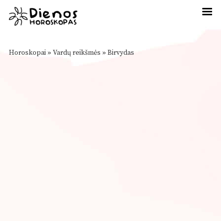
Horoskopai
»
Vardų reikšmės
»
Birvydas