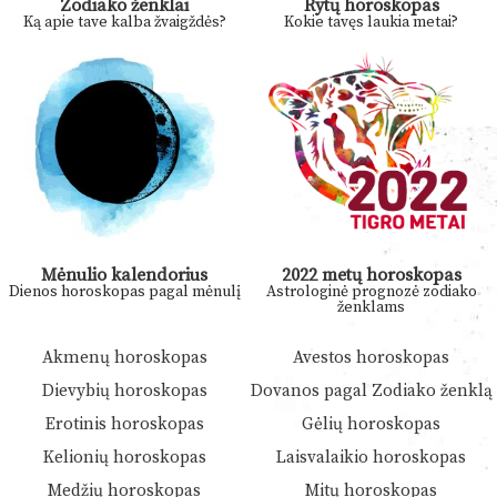
Zodiako ženklai
Rytų horoskopas
Ką apie tave kalba žvaigždės?
Kokie tavęs laukia metai?
Mėnulio kalendorius
2022 metų horoskopas
Dienos horoskopas pagal mėnulį
Astrologinė prognozė zodiako
ženklams
Akmenų horoskopas
Avestos horoskopas
Dievybių horoskopas
Dovanos pagal Zodiako ženklą
Erotinis horoskopas
Gėlių horoskopas
Kelionių horoskopas
Laisvalaikio horoskopas
Medžių horoskopas
Mitų horoskopas