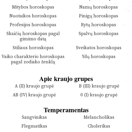
Mitybos horoskopas
Namų horoskopas
Nuotaikos horoskopas
Pinigų horoskopas
Profesijos horoskopas
Rytų horoskopas
Skaičių horoskopas pagal
Spalvų horoskopas
gimimo datą
Stiliaus horoskopas
Sveikatos horoskopas
Vaiko charakterio horoskopas
Ydų horoskopas
pagal zodiako ženklą
Apie kraujo grupes
A (II) kraujo grupė
B (III) kraujo grupė
AB (IV) kraujo grupė
0 (I) kraujo grupė
Temperamentas
Sangvinikas
Melancholikas
Flegmatikas
Cholerikas