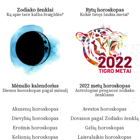
Zodiako ženklai
Rytų horoskopas
Ką apie tave kalba žvaigždės?
Kokie tavęs laukia metai?
Mėnulio kalendorius
2022 metų horoskopas
Dienos horoskopas pagal mėnulį
Astrologinė prognozė zodiako
ženklams
Akmenų horoskopas
Avestos horoskopas
Dievybių horoskopas
Dovanos pagal Zodiako ženklą
Erotinis horoskopas
Gėlių horoskopas
Kelionių horoskopas
Laisvalaikio horoskopas