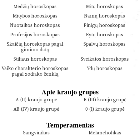
Medžių horoskopas
Mitų horoskopas
Mitybos horoskopas
Namų horoskopas
Nuotaikos horoskopas
Pinigų horoskopas
Profesijos horoskopas
Rytų horoskopas
Skaičių horoskopas pagal
Spalvų horoskopas
gimimo datą
Stiliaus horoskopas
Sveikatos horoskopas
Vaiko charakterio horoskopas
Ydų horoskopas
pagal zodiako ženklą
Apie kraujo grupes
A (II) kraujo grupė
B (III) kraujo grupė
AB (IV) kraujo grupė
0 (I) kraujo grupė
Temperamentas
Sangvinikas
Melancholikas