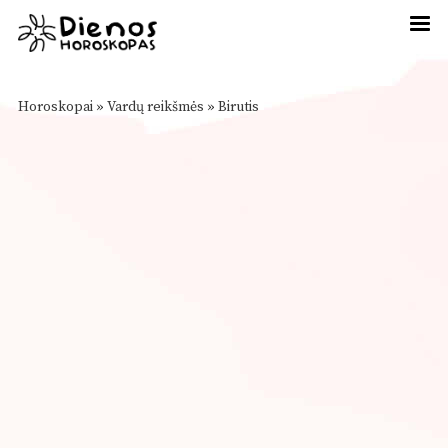
Horoskopai
»
Vardų reikšmės
»
Birutis