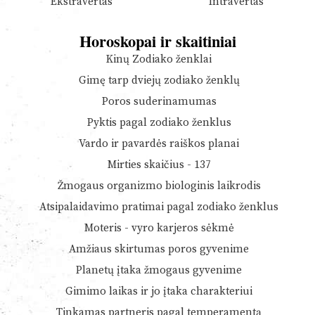
Ekstravertas
Intravertas
Horoskopai ir skaitiniai
Kinų Zodiako ženklai
Gimę tarp dviejų zodiako ženklų
Poros suderinamumas
Pyktis pagal zodiako ženklus
Vardo ir pavardės raiškos planai
Mirties skaičius - 137
Žmogaus organizmo biologinis laikrodis
Atsipalaidavimo pratimai pagal zodiako ženklus
Moteris - vyro karjeros sėkmė
Amžiaus skirtumas poros gyvenime
Planetų įtaka žmogaus gyvenime
Gimimo laikas ir jo įtaka charakteriui
Tinkamas partneris pagal temperamentą