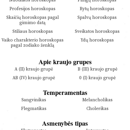
Nuotaikos horoskopas
Pinigų horoskopas
Profesijos horoskopas
Rytų horoskopas
Skaičių horoskopas pagal
Spalvų horoskopas
gimimo datą
Stiliaus horoskopas
Sveikatos horoskopas
Vaiko charakterio horoskopas
Ydų horoskopas
pagal zodiako ženklą
Apie kraujo grupes
A (II) kraujo grupė
B (III) kraujo grupė
AB (IV) kraujo grupė
0 (I) kraujo grupė
Temperamentas
Sangvinikas
Melancholikas
Flegmatikas
Cholerikas
Asmenybės tipas