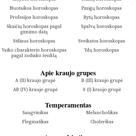
Nuotaikos horoskopas
Pinigų horoskopas
Profesijos horoskopas
Rytų horoskopas
Skaičių horoskopas pagal
Spalvų horoskopas
gimimo datą
Stiliaus horoskopas
Sveikatos horoskopas
Vaiko charakterio horoskopas
Ydų horoskopas
pagal zodiako ženklą
Apie kraujo grupes
A (II) kraujo grupė
B (III) kraujo grupė
AB (IV) kraujo grupė
0 (I) kraujo grupė
Temperamentas
Sangvinikas
Melancholikas
Flegmatikas
Cholerikas