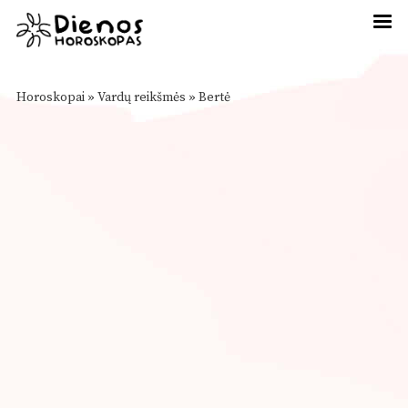
Horoskopai
»
Vardų reikšmės
»
Bertė