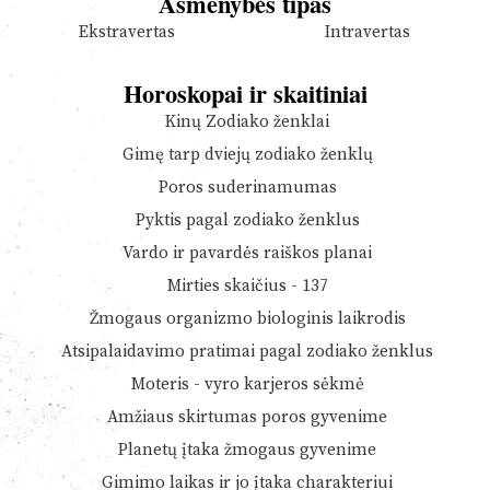
Asmenybės tipas
Ekstravertas
Intravertas
Horoskopai ir skaitiniai
Kinų Zodiako ženklai
Gimę tarp dviejų zodiako ženklų
Poros suderinamumas
Pyktis pagal zodiako ženklus
Vardo ir pavardės raiškos planai
Mirties skaičius - 137
Žmogaus organizmo biologinis laikrodis
Atsipalaidavimo pratimai pagal zodiako ženklus
Moteris - vyro karjeros sėkmė
Amžiaus skirtumas poros gyvenime
Planetų įtaka žmogaus gyvenime
Gimimo laikas ir jo įtaka charakteriui