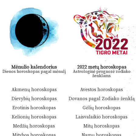
Mėnulio kalendorius
2022 metų horoskopas
Dienos horoskopas pagal mėnulį
Astrologinė prognozė zodiako
ženklams
Akmenų horoskopas
Avestos horoskopas
Dievybių horoskopas
Dovanos pagal Zodiako ženklą
Erotinis horoskopas
Gėlių horoskopas
Kelionių horoskopas
Laisvalaikio horoskopas
Medžių horoskopas
Mitų horoskopas
Mitybos horoskopas
Namų horoskopas