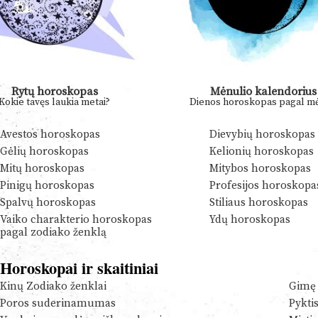
Rytų horoskopas
Mėnulio kalendorius
Kokie tavęs laukia metai?
Dienos horoskopas pagal mė
Avestos horoskopas
Dievybių horoskopas
Gėlių horoskopas
Kelionių horoskopas
Mitų horoskopas
Mitybos horoskopas
Pinigų horoskopas
Profesijos horoskopa
Spalvų horoskopas
Stiliaus horoskopas
Vaiko charakterio horoskopas
Ydų horoskopas
pagal zodiako ženklą
Horoskopai ir skaitiniai
Kinų Zodiako ženklai
Gimę 
Poros suderinamumas
Pykti