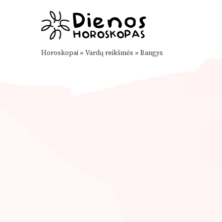
Horoskopai
»
Vardų reikšmės
»
Bangys