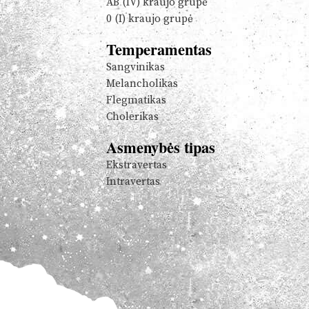
AB (IV) kraujo grupė
0 (I) kraujo grupė
Temperamentas
Sangvinikas
Melancholikas
Flegmatikas
Cholerikas
Asmenybės tipas
Ekstravertas
Intravertas