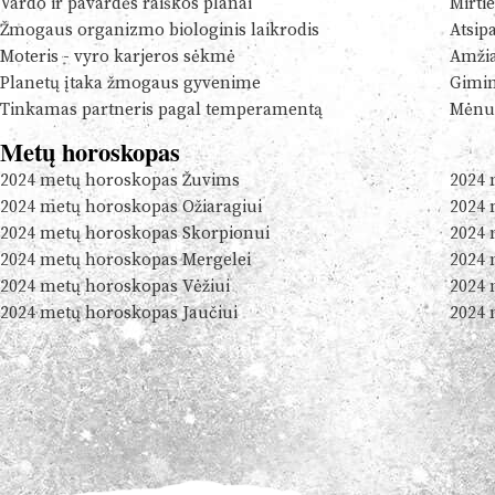
Vardo ir pavardės raiškos planai
Mirtie
Žmogaus organizmo biologinis laikrodis
Atsip
Moteris - vyro karjeros sėkmė
Amžia
Planetų įtaka žmogaus gyvenime
Gimim
Tinkamas partneris pagal temperamentą
Mėnul
Metų horoskopas
2024 metų horoskopas Žuvims
2024 
2024 metų horoskopas Ožiaragiui
2024 
2024 metų horoskopas Skorpionui
2024 
2024 metų horoskopas Mergelei
2024 
2024 metų horoskopas Vėžiui
2024 
2024 metų horoskopas Jaučiui
2024 