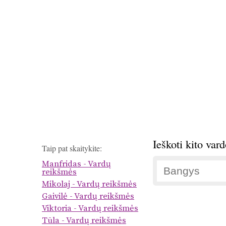
Ieškoti kito var
Taip pat skaitykite:
Manfridas - Vardų
reikšmės
Mikolaj - Vardų reikšmės
Gaivilė - Vardų reikšmės
Viktoria - Vardų reikšmės
Tūla - Vardų reikšmės