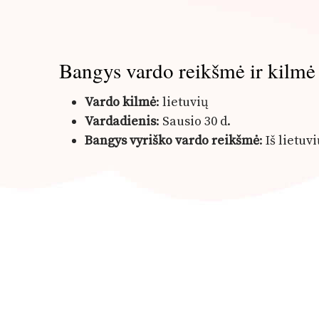
Bangys vardo reikšmė ir kilmė
Vardo kilmė
: lietuvių
Vardadienis
: Sausio 30 d.
Bangys vyriško vardo reikšmė
: Iš lietuv