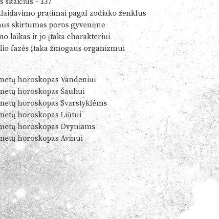
s skaičius - 137
alaidavimo pratimai pagal zodiako ženklus
us skirtumas poros gyvenime
o laikas ir jo įtaka charakteriui
io fazės įtaka žmogaus organizmui
metų horoskopas Vandeniui
metų horoskopas Šauliui
metų horoskopas Svarstyklėms
metų horoskopas Liūtui
metų horoskopas Dvyniams
metų horoskopas Avinui