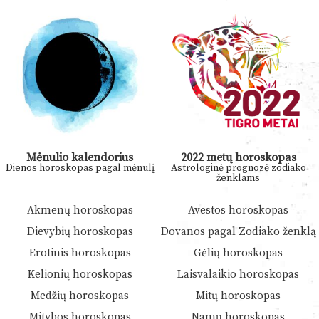
Mėnulio kalendorius
2022 metų horoskopas
Dienos horoskopas pagal mėnulį
Astrologinė prognozė zodiako
ženklams
Akmenų horoskopas
Avestos horoskopas
Dievybių horoskopas
Dovanos pagal Zodiako ženklą
Erotinis horoskopas
Gėlių horoskopas
Kelionių horoskopas
Laisvalaikio horoskopas
Medžių horoskopas
Mitų horoskopas
Mitybos horoskopas
Namų horoskopas