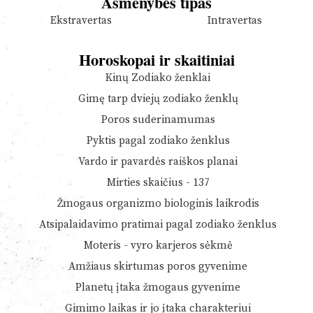
Asmenybės tipas
Ekstravertas
Intravertas
Horoskopai ir skaitiniai
Kinų Zodiako ženklai
Gimę tarp dviejų zodiako ženklų
Poros suderinamumas
Pyktis pagal zodiako ženklus
Vardo ir pavardės raiškos planai
Mirties skaičius - 137
Žmogaus organizmo biologinis laikrodis
Atsipalaidavimo pratimai pagal zodiako ženklus
Moteris - vyro karjeros sėkmė
Amžiaus skirtumas poros gyvenime
Planetų įtaka žmogaus gyvenime
Gimimo laikas ir jo įtaka charakteriui