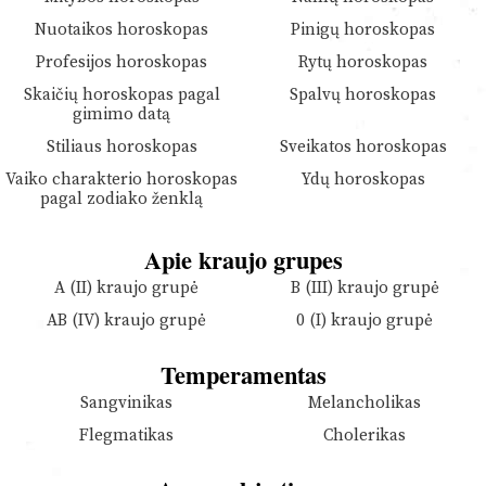
Nuotaikos horoskopas
Pinigų horoskopas
Profesijos horoskopas
Rytų horoskopas
Skaičių horoskopas pagal
Spalvų horoskopas
gimimo datą
Stiliaus horoskopas
Sveikatos horoskopas
Vaiko charakterio horoskopas
Ydų horoskopas
pagal zodiako ženklą
Apie kraujo grupes
A (II) kraujo grupė
B (III) kraujo grupė
AB (IV) kraujo grupė
0 (I) kraujo grupė
Temperamentas
Sangvinikas
Melancholikas
Flegmatikas
Cholerikas