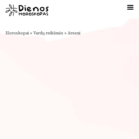
Horoskopai
»
Vardų reikšmės
»
Arseni