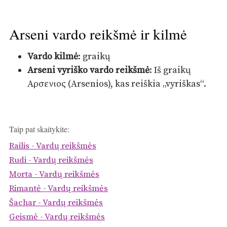
Arseni vardo reikšmė ir kilmė
Vardo kilmė
: graikų
Arseni vyriško vardo reikšmė
: Iš graikų
Αρσενιος (Arsenios), kas reiškia „vyriškas“.
Taip pat skaitykite:
Railis - Vardų reikšmės
Rudi - Vardų reikšmės
Morta - Vardų reikšmės
Rimantė - Vardų reikšmės
Šachar - Vardų reikšmės
Geismė - Vardų reikšmės