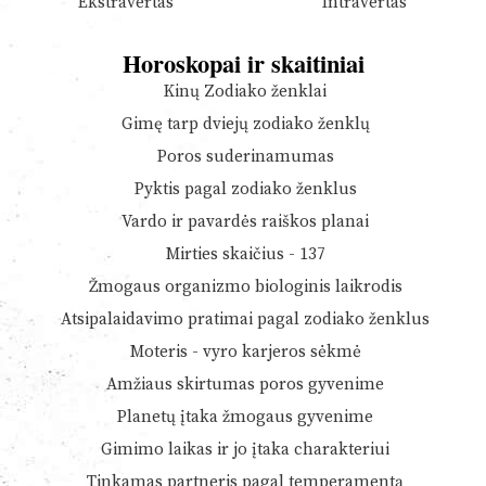
Ekstravertas
Intravertas
Horoskopai ir skaitiniai
Kinų Zodiako ženklai
Gimę tarp dviejų zodiako ženklų
Poros suderinamumas
Pyktis pagal zodiako ženklus
Vardo ir pavardės raiškos planai
Mirties skaičius - 137
Žmogaus organizmo biologinis laikrodis
Atsipalaidavimo pratimai pagal zodiako ženklus
Moteris - vyro karjeros sėkmė
Amžiaus skirtumas poros gyvenime
Planetų įtaka žmogaus gyvenime
Gimimo laikas ir jo įtaka charakteriui
Tinkamas partneris pagal temperamentą