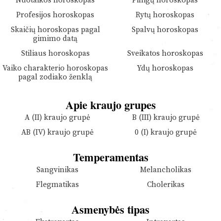
Nuotaikos horoskopas
Pinigų horoskopas
Profesijos horoskopas
Rytų horoskopas
Skaičių horoskopas pagal
Spalvų horoskopas
gimimo datą
Stiliaus horoskopas
Sveikatos horoskopas
Vaiko charakterio horoskopas
Ydų horoskopas
pagal zodiako ženklą
Apie kraujo grupes
A (II) kraujo grupė
B (III) kraujo grupė
AB (IV) kraujo grupė
0 (I) kraujo grupė
Temperamentas
Sangvinikas
Melancholikas
Flegmatikas
Cholerikas
Asmenybės tipas