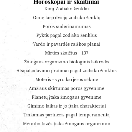
Horoskopai ir skaitiniai
Kinų Zodiako ženklai
Gimę tarp dviejų zodiako ženklų
Poros suderinamumas
Pyktis pagal zodiako ženklus
Vardo ir pavardės raiškos planai
Mirties skaičius - 137
Žmogaus organizmo biologinis laikrodis
Atsipalaidavimo pratimai pagal zodiako ženklus
Moteris - vyro karjeros sėkmė
Amžiaus skirtumas poros gyvenime
Planetų įtaka žmogaus gyvenime
Gimimo laikas ir jo įtaka charakteriui
Tinkamas partneris pagal temperamentą
Mėnulio fazės įtaka žmogaus organizmui