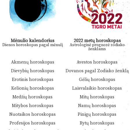
Mėnulio kalendorius
2022 metų horoskopas
Dienos horoskopas pagal mėnulį
Astrologinė prognozė zodiako
ženklams
Akmenų horoskopas
Avestos horoskopas
Dievybių horoskopas
Dovanos pagal Zodiako ženklą
Erotinis horoskopas
Gėlių horoskopas
Kelionių horoskopas
Laisvalaikio horoskopas
Medžių horoskopas
Mitų horoskopas
Mitybos horoskopas
Namų horoskopas
Nuotaikos horoskopas
Pinigų horoskopas
Profesijos horoskopas
Rytų horoskopas