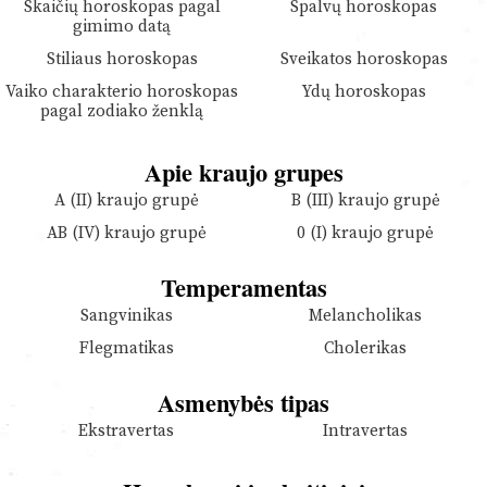
Skaičių horoskopas pagal
Spalvų horoskopas
gimimo datą
Stiliaus horoskopas
Sveikatos horoskopas
Vaiko charakterio horoskopas
Ydų horoskopas
pagal zodiako ženklą
Apie kraujo grupes
A (II) kraujo grupė
B (III) kraujo grupė
AB (IV) kraujo grupė
0 (I) kraujo grupė
Temperamentas
Sangvinikas
Melancholikas
Flegmatikas
Cholerikas
Asmenybės tipas
Ekstravertas
Intravertas