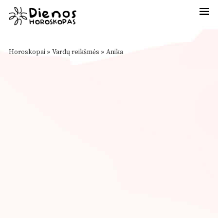
Horoskopai
»
Vardų reikšmės
»
Anika