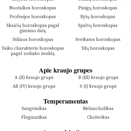
Nuotaikos horoskopas
Pinigų horoskopas
Profesijos horoskopas
Rytų horoskopas
Skaičių horoskopas pagal
Spalvų horoskopas
gimimo datą
Stiliaus horoskopas
Sveikatos horoskopas
Vaiko charakterio horoskopas
Ydų horoskopas
pagal zodiako ženklą
Apie kraujo grupes
A (II) kraujo grupė
B (III) kraujo grupė
AB (IV) kraujo grupė
0 (I) kraujo grupė
Temperamentas
Sangvinikas
Melancholikas
Flegmatikas
Cholerikas