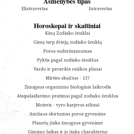
Asmenybės tipas
Ekstravertas
Intravertas
Horoskopai ir skaitiniai
Kinų Zodiako ženklai
Gimę tarp dviejų zodiako ženklų
Poros suderinamumas
Pyktis pagal zodiako ženklus
Vardo ir pavardės raiškos planai
Mirties skaičius - 137
Žmogaus organizmo biologinis laikrodis
Atsipalaidavimo pratimai pagal zodiako ženklus
Moteris - vyro karjeros sėkmė
Amžiaus skirtumas poros gyvenime
Planetų įtaka žmogaus gyvenime
Gimimo laikas ir jo įtaka charakteriui