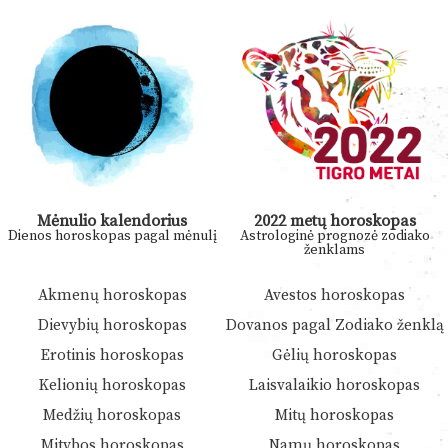
Mėnulio kalendorius
2022 metų horoskopas
Dienos horoskopas pagal mėnulį
Astrologinė prognozė zodiako
ženklams
Akmenų horoskopas
Avestos horoskopas
Dievybių horoskopas
Dovanos pagal Zodiako ženklą
Erotinis horoskopas
Gėlių horoskopas
Kelionių horoskopas
Laisvalaikio horoskopas
Medžių horoskopas
Mitų horoskopas
Mitybos horoskopas
Namų horoskopas