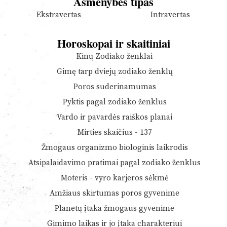
Asmenybės tipas
Ekstravertas
Intravertas
Horoskopai ir skaitiniai
Kinų Zodiako ženklai
Gimę tarp dviejų zodiako ženklų
Poros suderinamumas
Pyktis pagal zodiako ženklus
Vardo ir pavardės raiškos planai
Mirties skaičius - 137
Žmogaus organizmo biologinis laikrodis
Atsipalaidavimo pratimai pagal zodiako ženklus
Moteris - vyro karjeros sėkmė
Amžiaus skirtumas poros gyvenime
Planetų įtaka žmogaus gyvenime
Gimimo laikas ir jo įtaka charakteriui