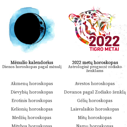
Mėnulio kalendorius
2022 metų horoskopas
Dienos horoskopas pagal mėnulį
Astrologinė prognozė zodiako
ženklams
Akmenų horoskopas
Avestos horoskopas
Dievybių horoskopas
Dovanos pagal Zodiako ženklą
Erotinis horoskopas
Gėlių horoskopas
Kelionių horoskopas
Laisvalaikio horoskopas
Medžių horoskopas
Mitų horoskopas
Mitybos horoskopas
Namų horoskopas