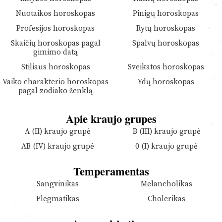
Nuotaikos horoskopas
Pinigų horoskopas
Profesijos horoskopas
Rytų horoskopas
Skaičių horoskopas pagal
Spalvų horoskopas
gimimo datą
Stiliaus horoskopas
Sveikatos horoskopas
Vaiko charakterio horoskopas
Ydų horoskopas
pagal zodiako ženklą
Apie kraujo grupes
A (II) kraujo grupė
B (III) kraujo grupė
AB (IV) kraujo grupė
0 (I) kraujo grupė
Temperamentas
Sangvinikas
Melancholikas
Flegmatikas
Cholerikas