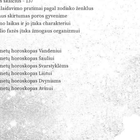
s skaičius - 137
alaidavimo pratimai pagal zodiako ženklus
us skirtumas poros gyvenime
o laikas ir jo įtaka charakteriui
io fazės įtaka žmogaus organizmui
metų horoskopas Vandeniui
metų horoskopas Šauliui
metų horoskopas Svarstyklėms
metų horoskopas Liūtui
metų horoskopas Dvyniams
metų horoskopas Avinui