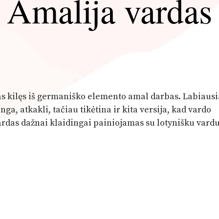
Amalija vardas
ė
as kilęs iš germaniško elemento amal darbas. Labiausi
nga, atkakli, tačiau tikėtina ir kita versija, kad vardo
ardas dažnai klaidingai painiojamas su lotynišku vard