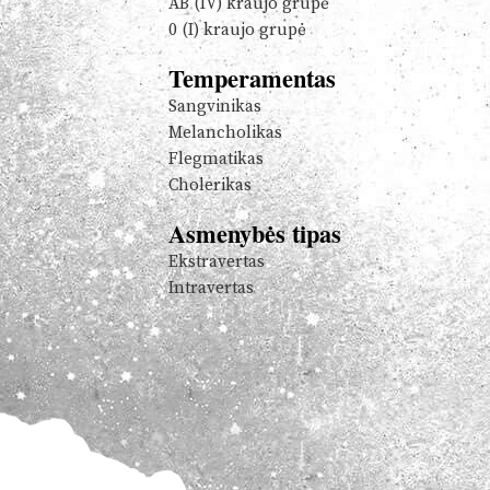
AB (IV) kraujo grupė
0 (I) kraujo grupė
Temperamentas
Sangvinikas
Melancholikas
Flegmatikas
Cholerikas
Asmenybės tipas
Ekstravertas
Intravertas