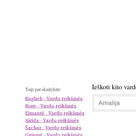
Ieškoti kito var
Taip pat skaitykite:
Ragheb - Vardų reikšmės
Rony - Vardų reikšmės
Eimantė - Vardų reikšmės
Airida - Vardų reikšmės
Šachar - Vardų reikšmės
Geismė - Vardų reikšmės