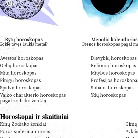
Rytų horoskopas
Mėnulio kalendorius
Kokie tavęs laukia metai?
Dienos horoskopas pagal mė
Avestos horoskopas
Dievybių horoskopas
Gėlių horoskopas
Kelionių horoskopas
Mitų horoskopas
Mitybos horoskopas
Pinigų horoskopas
Profesijos horoskopa
Spalvų horoskopas
Stiliaus horoskopas
Vaiko charakterio horoskopas
Ydų horoskopas
pagal zodiako ženklą
Horoskopai ir skaitiniai
Kinų Zodiako ženklai
Gimę 
Poros suderinamumas
Pykti