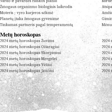
Vardo ir pavardės raiškos planai
Mirtie
Žmogaus organizmo biologinis laikrodis
Atsip
Moteris - vyro karjeros sėkmė
Amžia
Planetų įtaka žmogaus gyvenime
Gimim
Tinkamas partneris pagal temperamentą
Mėnul
Metų horoskopas
2024 metų horoskopas Žuvims
2024 
2024 metų horoskopas Ožiaragiui
2024 
2024 metų horoskopas Skorpionui
2024 
2024 metų horoskopas Mergelei
2024 
2024 metų horoskopas Vėžiui
2024 
2024 metų horoskopas Jaučiui
2024 