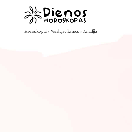
Horoskopai
»
Vardų reikšmės
»
Amalija