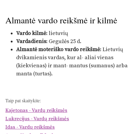
Almantė vardo reikšmė ir kilmė
Vardo kilmė
: lietuvių
Vardadienis
: Gegužės 25 d.
Almantė moteriško vardo reikšmė
: Lietuvių
dvikamienis vardas, kur al- aliai vienas
(kiekvienas) ir mant- mantus (sumanus) arba
manta (turtas).
Taip pat skaitykite:
Kajetonas - Vardų reikšmės
Lukrecijus - Vardų reikšmės
Idas - Vardų reikšmės