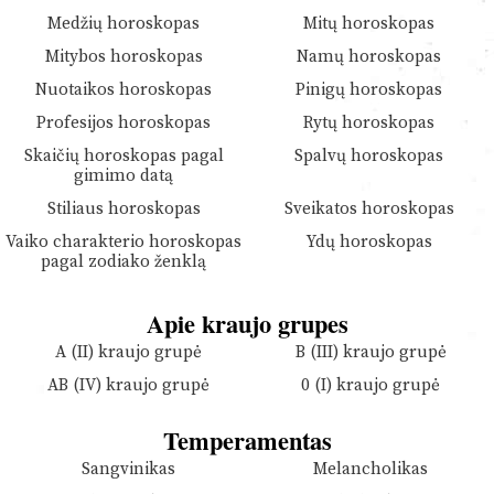
Medžių horoskopas
Mitų horoskopas
Mitybos horoskopas
Namų horoskopas
Nuotaikos horoskopas
Pinigų horoskopas
Profesijos horoskopas
Rytų horoskopas
Skaičių horoskopas pagal
Spalvų horoskopas
gimimo datą
Stiliaus horoskopas
Sveikatos horoskopas
Vaiko charakterio horoskopas
Ydų horoskopas
pagal zodiako ženklą
Apie kraujo grupes
A (II) kraujo grupė
B (III) kraujo grupė
AB (IV) kraujo grupė
0 (I) kraujo grupė
Temperamentas
Sangvinikas
Melancholikas