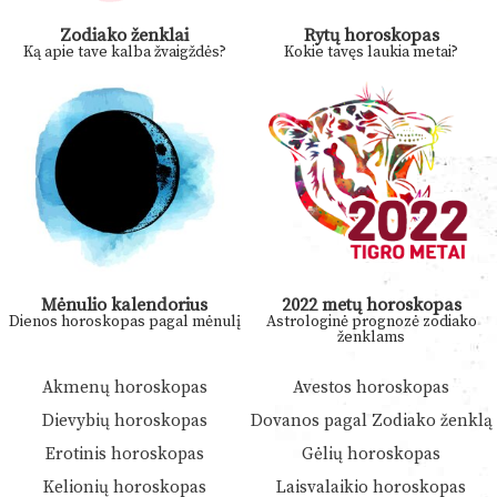
Zodiako ženklai
Rytų horoskopas
Ką apie tave kalba žvaigždės?
Kokie tavęs laukia metai?
Mėnulio kalendorius
2022 metų horoskopas
Dienos horoskopas pagal mėnulį
Astrologinė prognozė zodiako
ženklams
Akmenų horoskopas
Avestos horoskopas
Dievybių horoskopas
Dovanos pagal Zodiako ženklą
Erotinis horoskopas
Gėlių horoskopas
Kelionių horoskopas
Laisvalaikio horoskopas