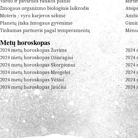
Vardo ir pavardės raiškos planai
Mirtie
Žmogaus organizmo biologinis laikrodis
Atsip
Moteris - vyro karjeros sėkmė
Amžia
Planetų įtaka žmogaus gyvenime
Gimim
Tinkamas partneris pagal temperamentą
Mėnul
Metų horoskopas
2024 metų horoskopas Žuvims
2024 
2024 metų horoskopas Ožiaragiui
2024 
2024 metų horoskopas Skorpionui
2024 
2024 metų horoskopas Mergelei
2024 
2024 metų horoskopas Vėžiui
2024 
2024 metų horoskopas Jaučiui
2024 