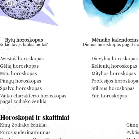
Rytų horoskopas
Mėnulio kalendorius
Kokie tavęs laukia metai?
Dienos horoskopas pagal mė
Avestos horoskopas
Dievybių horoskopas
Gėlių horoskopas
Kelionių horoskopas
Mitų horoskopas
Mitybos horoskopas
Pinigų horoskopas
Profesijos horoskopa
Spalvų horoskopas
Stiliaus horoskopas
Vaiko charakterio horoskopas
Ydų horoskopas
pagal zodiako ženklą
Horoskopai ir skaitiniai
Kinų Zodiako ženklai
Gimę 
Poros suderinamumas
Pykti