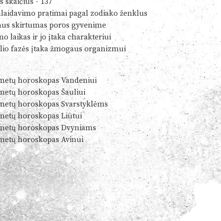
s skaičius - 137
alaidavimo pratimai pagal zodiako ženklus
us skirtumas poros gyvenime
o laikas ir jo įtaka charakteriui
io fazės įtaka žmogaus organizmui
metų horoskopas Vandeniui
metų horoskopas Šauliui
metų horoskopas Svarstyklėms
metų horoskopas Liūtui
metų horoskopas Dvyniams
metų horoskopas Avinui