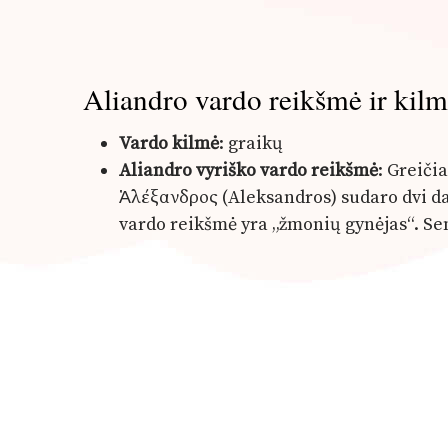
Aliandro vardo reikšmė ir kil
Vardo kilmė
: graikų
Aliandro vyriško vardo reikšmė
: Greiči
Ἀλέξανδρος (Aleksandros) sudaro dvi dal
vardo reikšmė yra „žmonių gynėjas“. Sen