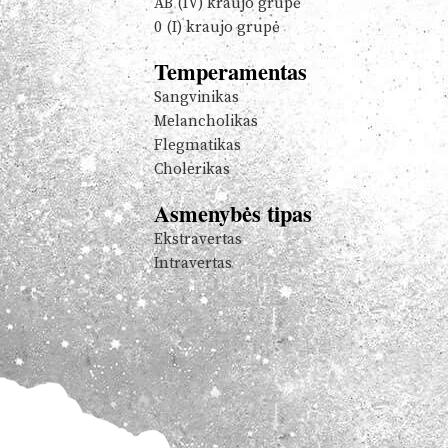
AB (IV) kraujo grupė
0 (I) kraujo grupė
Temperamentas
Sangvinikas
Melancholikas
Flegmatikas
Cholerikas
Asmenybės tipas
Ekstravertas
Intravertas