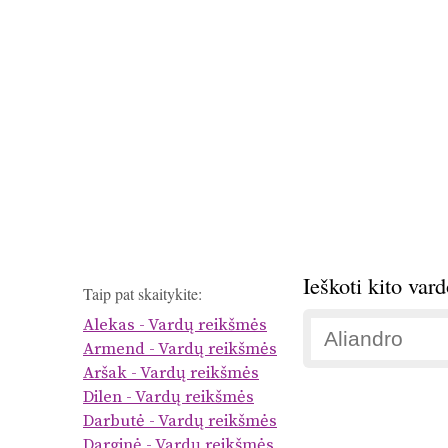
Ieškoti kito var
Taip pat skaitykite:
Alekas - Vardų reikšmės
Armend - Vardų reikšmės
Aršak - Vardų reikšmės
Dilen - Vardų reikšmės
Darbutė - Vardų reikšmės
Darginė - Vardų reikšmės