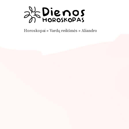
Horoskopai
»
Vardų reikšmės
»
Aliandro