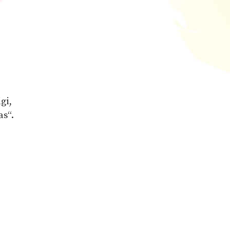
gi,
as“.