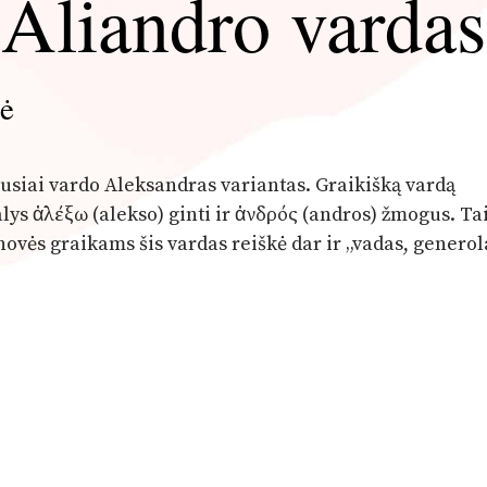
Aliandro vardas
mė
ausiai vardo Aleksandras variantas. Graikišką vardą
ys ἀλέξω (alekso) ginti ir ἀνδρός (andros) žmogus. Tai
ovės graikams šis vardas reiškė dar ir „vadas, generol