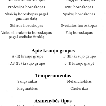
Nuotaikos horoskopas
Pinigų horoskopas
Profesijos horoskopas
Rytų horoskopas
Skaičių horoskopas pagal
Spalvų horoskopas
gimimo datą
Stiliaus horoskopas
Sveikatos horoskopas
Vaiko charakterio horoskopas
Ydų horoskopas
pagal zodiako ženklą
Apie kraujo grupes
A (II) kraujo grupė
B (III) kraujo grupė
AB (IV) kraujo grupė
0 (I) kraujo grupė
Temperamentas
Sangvinikas
Melancholikas
Flegmatikas
Cholerikas
Asmenybės tipas