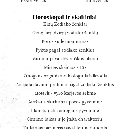
Ekstravertas
Intravertas
Horoskopai ir skaitiniai
Kinų Zodiako ženklai
Gimę tarp dviejų zodiako ženklų
Poros suderinamumas
Pyktis pagal zodiako ženklus
Vardo ir pavardės raiškos planai
Mirties skaičius - 137
Žmogaus organizmo biologinis laikrodis
Atsipalaidavimo pratimai pagal zodiako ženklus
Moteris - vyro karjeros sėkmė
Amžiaus skirtumas poros gyvenime
Planetų įtaka žmogaus gyvenime
Gimimo laikas ir jo įtaka charakteriui
Tinkamas partneris pagal temperamentą