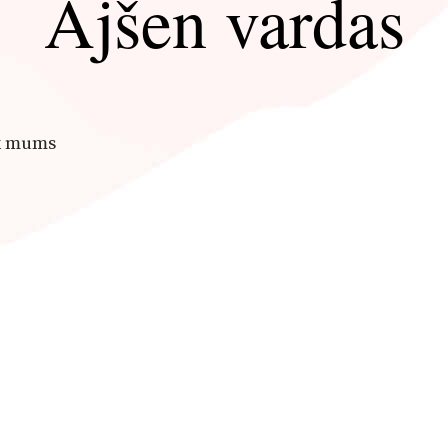
Ajšen vardas
yk mums