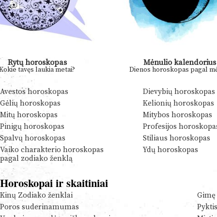
Rytų horoskopas
Mėnulio kalendorius
Kokie tavęs laukia metai?
Dienos horoskopas pagal mė
Avestos horoskopas
Dievybių horoskopas
Gėlių horoskopas
Kelionių horoskopas
Mitų horoskopas
Mitybos horoskopas
Pinigų horoskopas
Profesijos horoskopa
Spalvų horoskopas
Stiliaus horoskopas
Vaiko charakterio horoskopas
Ydų horoskopas
pagal zodiako ženklą
Horoskopai ir skaitiniai
Kinų Zodiako ženklai
Gimę 
Poros suderinamumas
Pykti