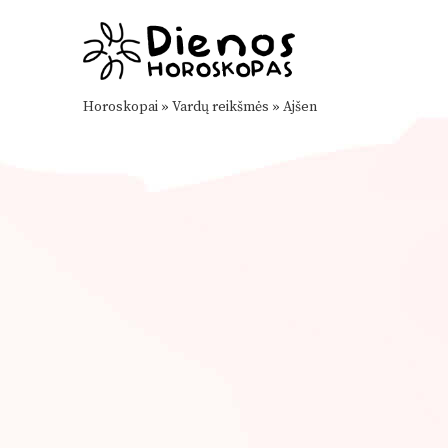
Horoskopai
»
Vardų reikšmės
»
Ajšen