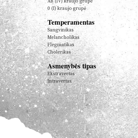
AB (IV) kraujo grupė
0 (I) kraujo grupė
Temperamentas
Sangvinikas
Melancholikas
Flegmatikas
Cholerikas
Asmenybės tipas
Ekstravertas
Intravertas