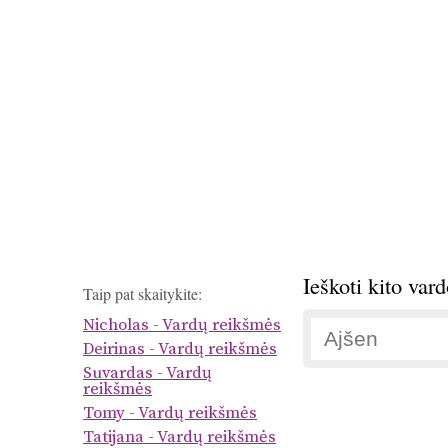
Ieškoti kito var
Taip pat skaitykite:
Nicholas - Vardų reikšmės
Deirinas - Vardų reikšmės
Suvardas - Vardų
reikšmės
Tomy - Vardų reikšmės
Tatijana - Vardų reikšmės