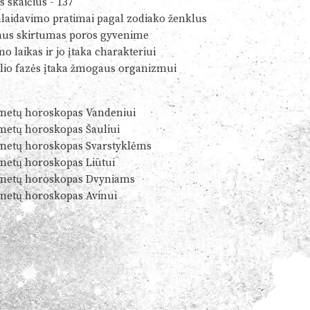
s skaičius - 137
alaidavimo pratimai pagal zodiako ženklus
us skirtumas poros gyvenime
o laikas ir jo įtaka charakteriui
io fazės įtaka žmogaus organizmui
metų horoskopas Vandeniui
metų horoskopas Šauliui
metų horoskopas Svarstyklėms
metų horoskopas Liūtui
metų horoskopas Dvyniams
metų horoskopas Avinui