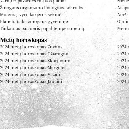
Vardo ir pavardės raiškos planai
Mirtie
Žmogaus organizmo biologinis laikrodis
Atsip
Moteris - vyro karjeros sėkmė
Amžia
Planetų įtaka žmogaus gyvenime
Gimim
Tinkamas partneris pagal temperamentą
Mėnul
Metų horoskopas
2024 metų horoskopas Žuvims
2024 
2024 metų horoskopas Ožiaragiui
2024 
2024 metų horoskopas Skorpionui
2024 
2024 metų horoskopas Mergelei
2024 
2024 metų horoskopas Vėžiui
2024 
2024 metų horoskopas Jaučiui
2024 