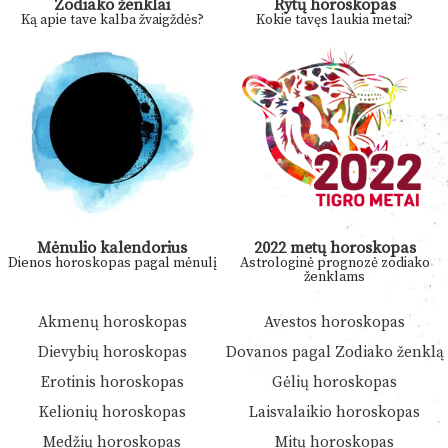
Zodiako ženklai
Rytų horoskopas
Ką apie tave kalba žvaigždės?
Kokie tavęs laukia metai?
Mėnulio kalendorius
2022 metų horoskopas
Dienos horoskopas pagal mėnulį
Astrologinė prognozė zodiako
ženklams
Akmenų horoskopas
Avestos horoskopas
Dievybių horoskopas
Dovanos pagal Zodiako ženklą
Erotinis horoskopas
Gėlių horoskopas
Kelionių horoskopas
Laisvalaikio horoskopas
Medžių horoskopas
Mitų horoskopas