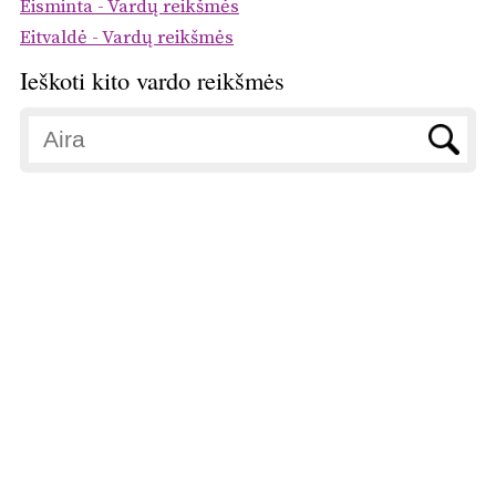
Eisminta - Vardų reikšmės
Eitvaldė - Vardų reikšmės
Ieškoti kito vardo reikšmės