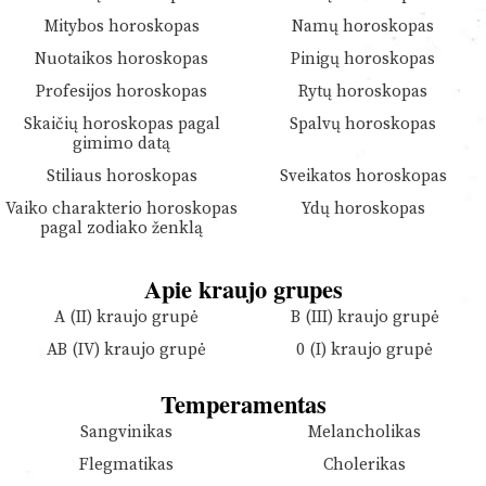
Mitybos horoskopas
Namų horoskopas
Nuotaikos horoskopas
Pinigų horoskopas
Profesijos horoskopas
Rytų horoskopas
Skaičių horoskopas pagal
Spalvų horoskopas
gimimo datą
Stiliaus horoskopas
Sveikatos horoskopas
Vaiko charakterio horoskopas
Ydų horoskopas
pagal zodiako ženklą
Apie kraujo grupes
A (II) kraujo grupė
B (III) kraujo grupė
AB (IV) kraujo grupė
0 (I) kraujo grupė
Temperamentas
Sangvinikas
Melancholikas
Flegmatikas
Cholerikas