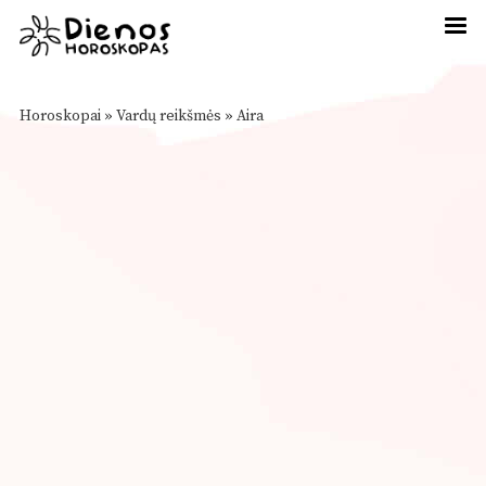
Horoskopai
»
Vardų reikšmės
»
Aira