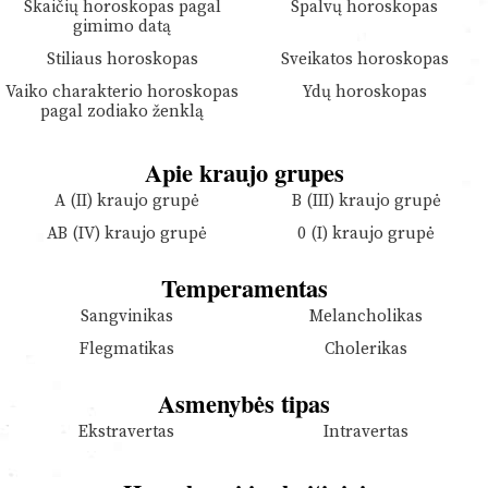
Skaičių horoskopas pagal
Spalvų horoskopas
gimimo datą
Stiliaus horoskopas
Sveikatos horoskopas
Vaiko charakterio horoskopas
Ydų horoskopas
pagal zodiako ženklą
Apie kraujo grupes
A (II) kraujo grupė
B (III) kraujo grupė
AB (IV) kraujo grupė
0 (I) kraujo grupė
Temperamentas
Sangvinikas
Melancholikas
Flegmatikas
Cholerikas
Asmenybės tipas
Ekstravertas
Intravertas