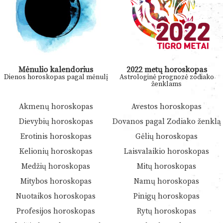
Mėnulio kalendorius
2022 metų horoskopas
Dienos horoskopas pagal mėnulį
Astrologinė prognozė zodiako
ženklams
Akmenų horoskopas
Avestos horoskopas
Dievybių horoskopas
Dovanos pagal Zodiako ženklą
Erotinis horoskopas
Gėlių horoskopas
Kelionių horoskopas
Laisvalaikio horoskopas
Medžių horoskopas
Mitų horoskopas
Mitybos horoskopas
Namų horoskopas
Nuotaikos horoskopas
Pinigų horoskopas
Profesijos horoskopas
Rytų horoskopas