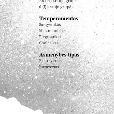
AB (IV) kraujo grupė
0 (I) kraujo grupė
Temperamentas
Sangvinikas
Melancholikas
Flegmatikas
Cholerikas
Asmenybės tipas
Ekstravertas
Intravertas