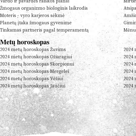
Vardo ir pavardės raiškos planai
Mirtie
Žmogaus organizmo biologinis laikrodis
Atsip
Moteris - vyro karjeros sėkmė
Amžia
Planetų įtaka žmogaus gyvenime
Gimim
Tinkamas partneris pagal temperamentą
Mėnul
Metų horoskopas
2024 metų horoskopas Žuvims
2024 
2024 metų horoskopas Ožiaragiui
2024 
2024 metų horoskopas Skorpionui
2024 
2024 metų horoskopas Mergelei
2024 
2024 metų horoskopas Vėžiui
2024 
2024 metų horoskopas Jaučiui
2024 