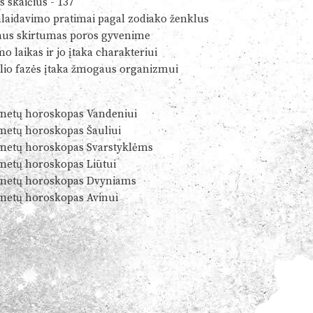
s skaičius - 137
alaidavimo pratimai pagal zodiako ženklus
us skirtumas poros gyvenime
o laikas ir jo įtaka charakteriui
io fazės įtaka žmogaus organizmui
metų horoskopas Vandeniui
metų horoskopas Šauliui
metų horoskopas Svarstyklėms
metų horoskopas Liūtui
metų horoskopas Dvyniams
metų horoskopas Avinui