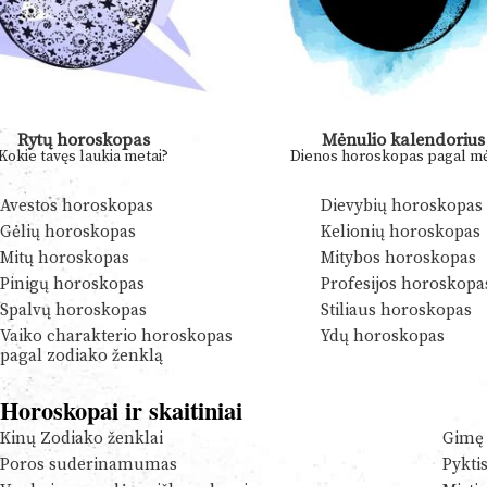
Rytų horoskopas
Mėnulio kalendorius
Kokie tavęs laukia metai?
Dienos horoskopas pagal mė
Avestos horoskopas
Dievybių horoskopas
Gėlių horoskopas
Kelionių horoskopas
Mitų horoskopas
Mitybos horoskopas
Pinigų horoskopas
Profesijos horoskopa
Spalvų horoskopas
Stiliaus horoskopas
Vaiko charakterio horoskopas
Ydų horoskopas
pagal zodiako ženklą
Horoskopai ir skaitiniai
Kinų Zodiako ženklai
Gimę 
Poros suderinamumas
Pykti