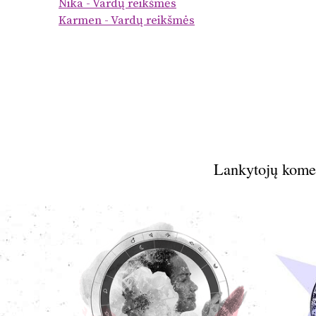
Nika - Vardų reikšmės
Karmen - Vardų reikšmės
Lankytojų kome