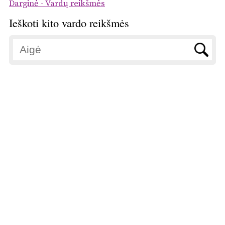
Darginė - Vardų reikšmės
Ieškoti kito vardo reikšmės