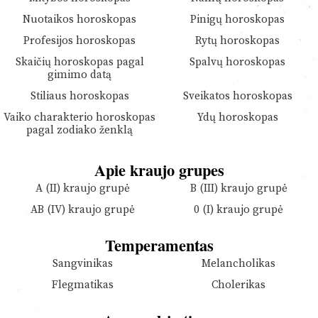
Nuotaikos horoskopas
Pinigų horoskopas
Profesijos horoskopas
Rytų horoskopas
Skaičių horoskopas pagal
Spalvų horoskopas
gimimo datą
Stiliaus horoskopas
Sveikatos horoskopas
Vaiko charakterio horoskopas
Ydų horoskopas
pagal zodiako ženklą
Apie kraujo grupes
A (II) kraujo grupė
B (III) kraujo grupė
AB (IV) kraujo grupė
0 (I) kraujo grupė
Temperamentas
Sangvinikas
Melancholikas
Flegmatikas
Cholerikas