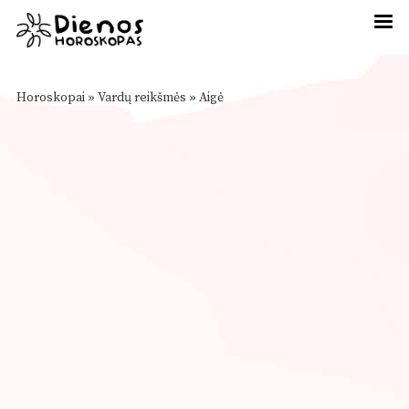
Horoskopai
»
Vardų reikšmės
»
Aigė