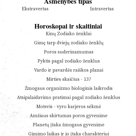
Asmenybės tipas
Ekstravertas
Intravertas
Horoskopai ir skaitiniai
Kinų Zodiako ženklai
Gimę tarp dviejų zodiako ženklų
Poros suderinamumas
Pyktis pagal zodiako ženklus
Vardo ir pavardės raiškos planai
Mirties skaičius - 137
Žmogaus organizmo biologinis laikrodis
Atsipalaidavimo pratimai pagal zodiako ženklus
Moteris - vyro karjeros sėkmė
Amžiaus skirtumas poros gyvenime
Planetų įtaka žmogaus gyvenime
Gimimo laikas ir jo įtaka charakteriui