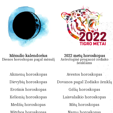
Mėnulio kalendorius
2022 metų horoskopas
Dienos horoskopas pagal mėnulį
Astrologinė prognozė zodiako
ženklams
Akmenų horoskopas
Avestos horoskopas
Dievybių horoskopas
Dovanos pagal Zodiako ženklą
Erotinis horoskopas
Gėlių horoskopas
Kelionių horoskopas
Laisvalaikio horoskopas
Medžių horoskopas
Mitų horoskopas
Mitybos horoskopas
Namų horoskopas