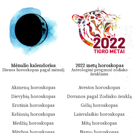
Mėnulio kalendorius
2022 metų horoskopas
Dienos horoskopas pagal mėnulį
Astrologinė prognozė zodiako
ženklams
Akmenų horoskopas
Avestos horoskopas
Dievybių horoskopas
Dovanos pagal Zodiako ženklą
Erotinis horoskopas
Gėlių horoskopas
Kelionių horoskopas
Laisvalaikio horoskopas
Medžių horoskopas
Mitų horoskopas
Mitybos horoskopas
Namų horoskopas