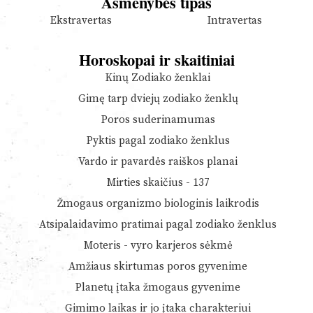
Asmenybės tipas
Ekstravertas
Intravertas
Horoskopai ir skaitiniai
Kinų Zodiako ženklai
Gimę tarp dviejų zodiako ženklų
Poros suderinamumas
Pyktis pagal zodiako ženklus
Vardo ir pavardės raiškos planai
Mirties skaičius - 137
Žmogaus organizmo biologinis laikrodis
Atsipalaidavimo pratimai pagal zodiako ženklus
Moteris - vyro karjeros sėkmė
Amžiaus skirtumas poros gyvenime
Planetų įtaka žmogaus gyvenime
Gimimo laikas ir jo įtaka charakteriui