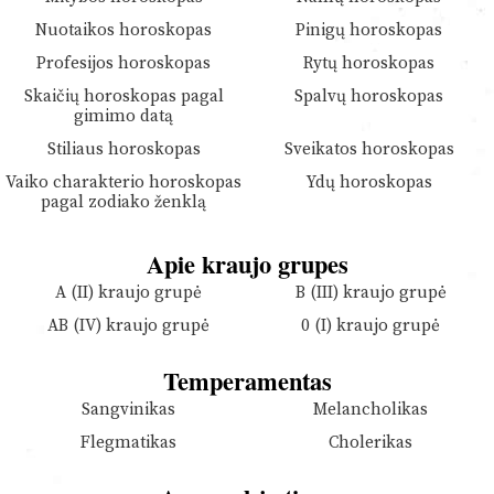
Nuotaikos horoskopas
Pinigų horoskopas
Profesijos horoskopas
Rytų horoskopas
Skaičių horoskopas pagal
Spalvų horoskopas
gimimo datą
Stiliaus horoskopas
Sveikatos horoskopas
Vaiko charakterio horoskopas
Ydų horoskopas
pagal zodiako ženklą
Apie kraujo grupes
A (II) kraujo grupė
B (III) kraujo grupė
AB (IV) kraujo grupė
0 (I) kraujo grupė
Temperamentas
Sangvinikas
Melancholikas
Flegmatikas
Cholerikas