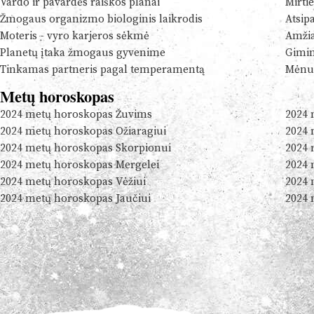
Vardo ir pavardės raiškos planai
Mirtie
Žmogaus organizmo biologinis laikrodis
Atsip
Moteris - vyro karjeros sėkmė
Amžia
Planetų įtaka žmogaus gyvenime
Gimim
Tinkamas partneris pagal temperamentą
Mėnul
Metų horoskopas
2024 metų horoskopas Žuvims
2024 
2024 metų horoskopas Ožiaragiui
2024 
2024 metų horoskopas Skorpionui
2024 
2024 metų horoskopas Mergelei
2024 
2024 metų horoskopas Vėžiui
2024 
2024 metų horoskopas Jaučiui
2024 