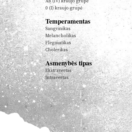
AB (IV) kraujo grupė
0 (I) kraujo grupė
Temperamentas
Sangvinikas
Melancholikas
Flegmatikas
Cholerikas
Asmenybės tipas
Ekstravertas
Intravertas