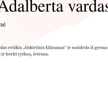
Adalberta varda
mė
rdas reiškia „išskirtinis kilnumas“ ir susideda iš germ
ir berht ryškus, šviesus.