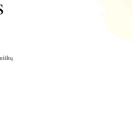
s
aniškų