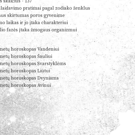
s skaičius - 137
alaidavimo pratimai pagal zodiako ženklus
us skirtumas poros gyvenime
o laikas ir jo įtaka charakteriui
io fazės įtaka žmogaus organizmui
metų horoskopas Vandeniui
metų horoskopas Šauliui
metų horoskopas Svarstyklėms
metų horoskopas Liūtui
metų horoskopas Dvyniams
metų horoskopas Avinui