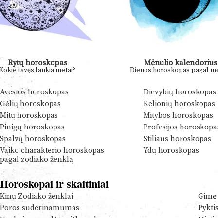
Rytų horoskopas
Mėnulio kalendorius
Kokie tavęs laukia metai?
Dienos horoskopas pagal mė
Avestos horoskopas
Dievybių horoskopas
Gėlių horoskopas
Kelionių horoskopas
Mitų horoskopas
Mitybos horoskopas
Pinigų horoskopas
Profesijos horoskopa
Spalvų horoskopas
Stiliaus horoskopas
Vaiko charakterio horoskopas
Ydų horoskopas
pagal zodiako ženklą
Horoskopai ir skaitiniai
Kinų Zodiako ženklai
Gimę 
Poros suderinamumas
Pykti