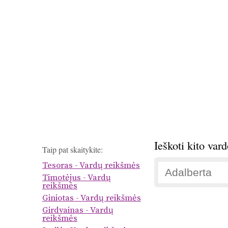
Ieškoti kito var
Taip pat skaitykite:
Tesoras - Vardų reikšmės
Timotėjus - Vardų
reikšmės
Giniotas - Vardų reikšmės
Girdvainas - Vardų
reikšmės