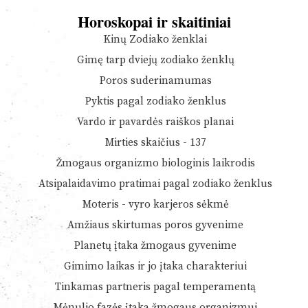
Horoskopai ir skaitiniai
Kinų Zodiako ženklai
Gimę tarp dviejų zodiako ženklų
Poros suderinamumas
Pyktis pagal zodiako ženklus
Vardo ir pavardės raiškos planai
Mirties skaičius - 137
Žmogaus organizmo biologinis laikrodis
Atsipalaidavimo pratimai pagal zodiako ženklus
Moteris - vyro karjeros sėkmė
Amžiaus skirtumas poros gyvenime
Planetų įtaka žmogaus gyvenime
Gimimo laikas ir jo įtaka charakteriui
Tinkamas partneris pagal temperamentą
Mėnulio fazės įtaka žmogaus organizmui