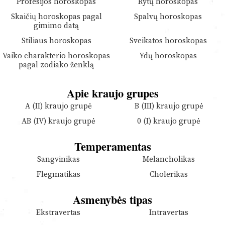
Profesijos horoskopas
Rytų horoskopas
Skaičių horoskopas pagal
Spalvų horoskopas
gimimo datą
Stiliaus horoskopas
Sveikatos horoskopas
Vaiko charakterio horoskopas
Ydų horoskopas
pagal zodiako ženklą
Apie kraujo grupes
A (II) kraujo grupė
B (III) kraujo grupė
AB (IV) kraujo grupė
0 (I) kraujo grupė
Temperamentas
Sangvinikas
Melancholikas
Flegmatikas
Cholerikas
Asmenybės tipas
Ekstravertas
Intravertas