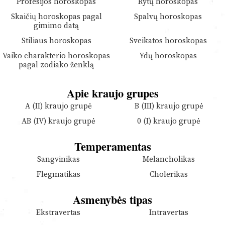
Profesijos horoskopas
Rytų horoskopas
Skaičių horoskopas pagal
Spalvų horoskopas
gimimo datą
Stiliaus horoskopas
Sveikatos horoskopas
Vaiko charakterio horoskopas
Ydų horoskopas
pagal zodiako ženklą
Apie kraujo grupes
A (II) kraujo grupė
B (III) kraujo grupė
AB (IV) kraujo grupė
0 (I) kraujo grupė
Temperamentas
Sangvinikas
Melancholikas
Flegmatikas
Cholerikas
Asmenybės tipas
Ekstravertas
Intravertas