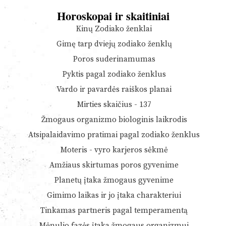
Horoskopai ir skaitiniai
Kinų Zodiako ženklai
Gimę tarp dviejų zodiako ženklų
Poros suderinamumas
Pyktis pagal zodiako ženklus
Vardo ir pavardės raiškos planai
Mirties skaičius - 137
Žmogaus organizmo biologinis laikrodis
Atsipalaidavimo pratimai pagal zodiako ženklus
Moteris - vyro karjeros sėkmė
Amžiaus skirtumas poros gyvenime
Planetų įtaka žmogaus gyvenime
Gimimo laikas ir jo įtaka charakteriui
Tinkamas partneris pagal temperamentą
Mėnulio fazės įtaka žmogaus organizmui