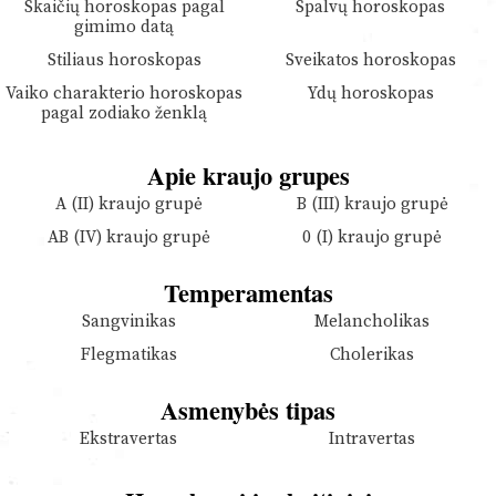
Skaičių horoskopas pagal
Spalvų horoskopas
gimimo datą
Stiliaus horoskopas
Sveikatos horoskopas
Vaiko charakterio horoskopas
Ydų horoskopas
pagal zodiako ženklą
Apie kraujo grupes
A (II) kraujo grupė
B (III) kraujo grupė
AB (IV) kraujo grupė
0 (I) kraujo grupė
Temperamentas
Sangvinikas
Melancholikas
Flegmatikas
Cholerikas
Asmenybės tipas
Ekstravertas
Intravertas