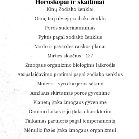
Horoskopai ir skaitiniai
Kinų Zodiako ženklai
Gimę tarp dviejų zodiako ženklų
Poros suderinamumas
Pyktis pagal zodiako ženklus
Vardo ir pavardės raiškos planai
Mirties skaičius - 137
Žmogaus organizmo biologinis laikrodis
Atsipalaidavimo pratimai pagal zodiako ženklus
Moteris - vyro karjeros sėkmė
Amžiaus skirtumas poros gyvenime
Planetų įtaka žmogaus gyvenime
Gimimo laikas ir jo įtaka charakteriui
Tinkamas partneris pagal temperamentą
Mėnulio fazės įtaka žmogaus organizmui