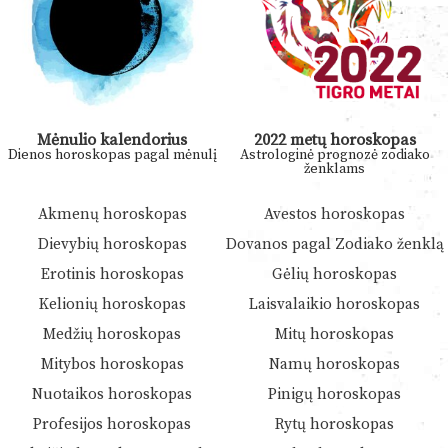
Mėnulio kalendorius
2022 metų horoskopas
Dienos horoskopas pagal mėnulį
Astrologinė prognozė zodiako
ženklams
Akmenų horoskopas
Avestos horoskopas
Dievybių horoskopas
Dovanos pagal Zodiako ženklą
Erotinis horoskopas
Gėlių horoskopas
Kelionių horoskopas
Laisvalaikio horoskopas
Medžių horoskopas
Mitų horoskopas
Mitybos horoskopas
Namų horoskopas
Nuotaikos horoskopas
Pinigų horoskopas
Profesijos horoskopas
Rytų horoskopas