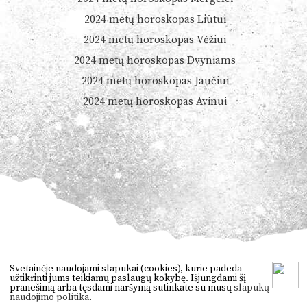
2024 metų horoskopas Liūtui
2024 metų horoskopas Vėžiui
2024 metų horoskopas Dvyniams
2024 metų horoskopas Jaučiui
2024 metų horoskopas Avinui
© 2026
Dienoshoroskopas.lt
Svetainėje naudojami slapukai (cookies), kurie padeda
užtikrinti jums teikiamų paslaugų kokybę. Išjungdami šį
Orai
,
anekdotai
,
vertimas
,
žaidimai
pranešimą arba tęsdami naršymą sutinkate su mūsų
slapukų
naudojimo politika
.