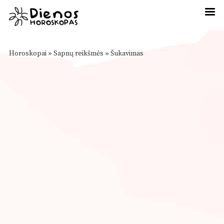
Horoskopai
»
Sapnų reikšmės
»
Šukavimas