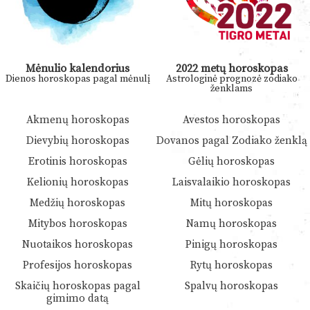
Mėnulio kalendorius
2022 metų horoskopas
Dienos horoskopas pagal mėnulį
Astrologinė prognozė zodiako
ženklams
Akmenų horoskopas
Avestos horoskopas
Dievybių horoskopas
Dovanos pagal Zodiako ženklą
Erotinis horoskopas
Gėlių horoskopas
Kelionių horoskopas
Laisvalaikio horoskopas
Medžių horoskopas
Mitų horoskopas
Mitybos horoskopas
Namų horoskopas
Nuotaikos horoskopas
Pinigų horoskopas
Profesijos horoskopas
Rytų horoskopas
Skaičių horoskopas pagal
Spalvų horoskopas
gimimo datą