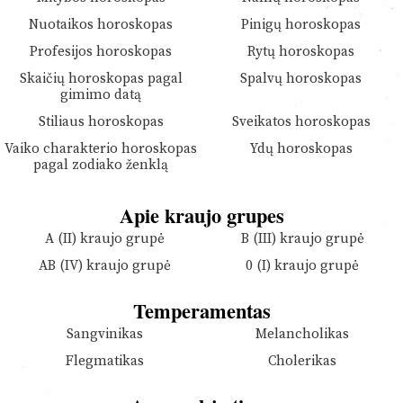
Nuotaikos horoskopas
Pinigų horoskopas
Profesijos horoskopas
Rytų horoskopas
Skaičių horoskopas pagal
Spalvų horoskopas
gimimo datą
Stiliaus horoskopas
Sveikatos horoskopas
Vaiko charakterio horoskopas
Ydų horoskopas
pagal zodiako ženklą
Apie kraujo grupes
A (II) kraujo grupė
B (III) kraujo grupė
AB (IV) kraujo grupė
0 (I) kraujo grupė
Temperamentas
Sangvinikas
Melancholikas
Flegmatikas
Cholerikas