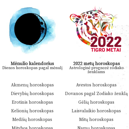
Mėnulio kalendorius
2022 metų horoskopas
Dienos horoskopas pagal mėnulį
Astrologinė prognozė zodiako
ženklams
Akmenų horoskopas
Avestos horoskopas
Dievybių horoskopas
Dovanos pagal Zodiako ženklą
Erotinis horoskopas
Gėlių horoskopas
Kelionių horoskopas
Laisvalaikio horoskopas
Medžių horoskopas
Mitų horoskopas
Mitybos horoskopas
Namų horoskopas