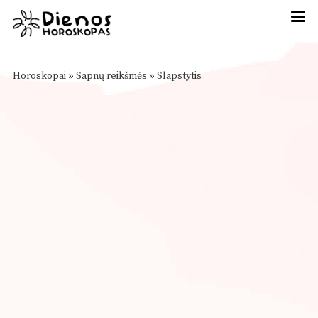
Horoskopai
»
Sapnų reikšmės
»
Slapstytis