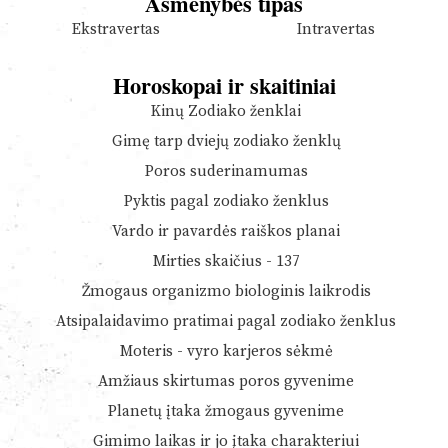
Asmenybės tipas
Ekstravertas
Intravertas
Horoskopai ir skaitiniai
Kinų Zodiako ženklai
Gimę tarp dviejų zodiako ženklų
Poros suderinamumas
Pyktis pagal zodiako ženklus
Vardo ir pavardės raiškos planai
Mirties skaičius - 137
Žmogaus organizmo biologinis laikrodis
Atsipalaidavimo pratimai pagal zodiako ženklus
Moteris - vyro karjeros sėkmė
Amžiaus skirtumas poros gyvenime
Planetų įtaka žmogaus gyvenime
Gimimo laikas ir jo įtaka charakteriui