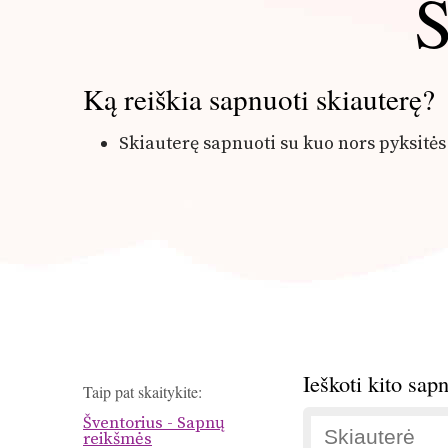
S
Ką reiškia sapnuoti skiauterę?
Skiauterę sapnuoti su kuo nors pyksitės
Ieškoti kito sap
Taip pat skaitykite:
Šventorius - Sapnų
reikšmės