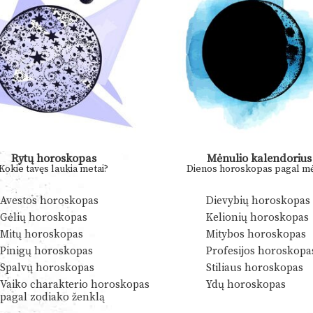
Rytų horoskopas
Mėnulio kalendorius
Kokie tavęs laukia metai?
Dienos horoskopas pagal mė
Avestos horoskopas
Dievybių horoskopas
Gėlių horoskopas
Kelionių horoskopas
Mitų horoskopas
Mitybos horoskopas
Pinigų horoskopas
Profesijos horoskopa
Spalvų horoskopas
Stiliaus horoskopas
Vaiko charakterio horoskopas
Ydų horoskopas
pagal zodiako ženklą