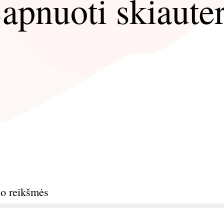
apnuoti skiaute
no reikšmės