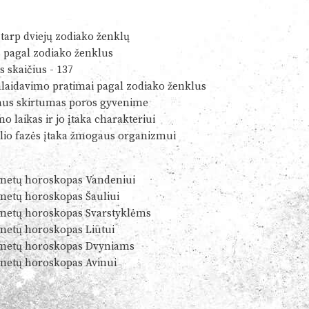
tarp dviejų zodiako ženklų
s pagal zodiako ženklus
s skaičius - 137
alaidavimo pratimai pagal zodiako ženklus
us skirtumas poros gyvenime
o laikas ir jo įtaka charakteriui
io fazės įtaka žmogaus organizmui
metų horoskopas Vandeniui
metų horoskopas Šauliui
metų horoskopas Svarstyklėms
metų horoskopas Liūtui
metų horoskopas Dvyniams
metų horoskopas Avinui