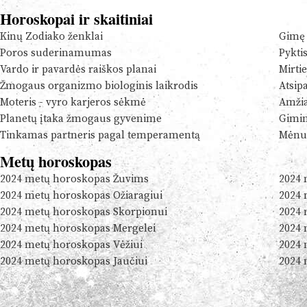
Horoskopai ir skaitiniai
Kinų Zodiako ženklai
Gimę 
Poros suderinamumas
Pykti
Vardo ir pavardės raiškos planai
Mirtie
Žmogaus organizmo biologinis laikrodis
Atsip
Moteris - vyro karjeros sėkmė
Amžia
Planetų įtaka žmogaus gyvenime
Gimim
Tinkamas partneris pagal temperamentą
Mėnul
Metų horoskopas
2024 metų horoskopas Žuvims
2024 
2024 metų horoskopas Ožiaragiui
2024 
2024 metų horoskopas Skorpionui
2024 
2024 metų horoskopas Mergelei
2024 
2024 metų horoskopas Vėžiui
2024 
2024 metų horoskopas Jaučiui
2024 