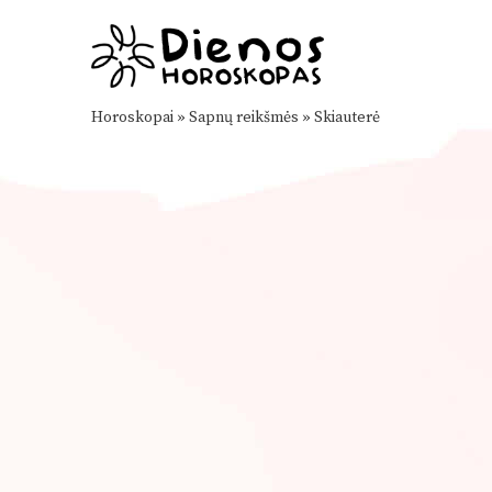
Horoskopai
»
Sapnų reikšmės
»
Skiauterė