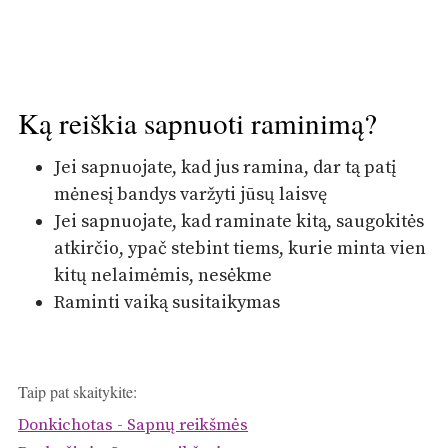
Ką reiškia sapnuoti raminimą?
Jei sapnuojate, kad jus ramina, dar tą patį
mėnesį bandys varžyti jūsų laisvę
Jei sapnuojate, kad raminate kitą, saugokitės
atkirčio, ypač stebint tiems, kurie minta vien
kitų nelaimėmis, nesėkme
Raminti vaiką susitaikymas
Taip pat skaitykite:
Donkichotas - Sapnų reikšmės