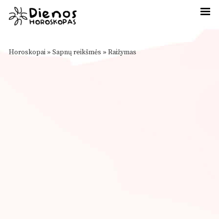
Horoskopai
»
Sapnų reikšmės
»
Raižymas