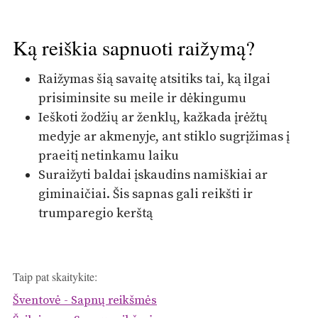
Ką reiškia sapnuoti raižymą?
Raižymas šią savaitę atsitiks tai, ką ilgai
prisiminsite su meile ir dėkingumu
Ieškoti žodžių ar ženklų, kažkada įrėžtų
medyje ar akmenyje, ant stiklo sugrįžimas į
praeitį netinkamu laiku
Suraižyti baldai įskaudins namiškiai ar
giminaičiai. Šis sapnas gali reikšti ir
trumparegio kerštą
Taip pat skaitykite:
Šventovė - Sapnų reikšmės