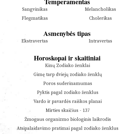
Temperamentas
Sangvinikas
Melancholikas
Flegmatikas
Cholerikas
Asmenybės tipas
Ekstravertas
Intravertas
Horoskopai ir skaitiniai
Kinų Zodiako ženklai
Gimę tarp dviejų zodiako ženklų
Poros suderinamumas
Pyktis pagal zodiako ženklus
Vardo ir pavardės raiškos planai
Mirties skaičius - 137
Žmogaus organizmo biologinis laikrodis
Atsipalaidavimo pratimai pagal zodiako ženklus