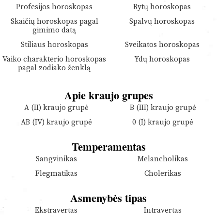
Profesijos horoskopas
Rytų horoskopas
Skaičių horoskopas pagal
Spalvų horoskopas
gimimo datą
Stiliaus horoskopas
Sveikatos horoskopas
Vaiko charakterio horoskopas
Ydų horoskopas
pagal zodiako ženklą
Apie kraujo grupes
A (II) kraujo grupė
B (III) kraujo grupė
AB (IV) kraujo grupė
0 (I) kraujo grupė
Temperamentas
Sangvinikas
Melancholikas
Flegmatikas
Cholerikas
Asmenybės tipas
Ekstravertas
Intravertas