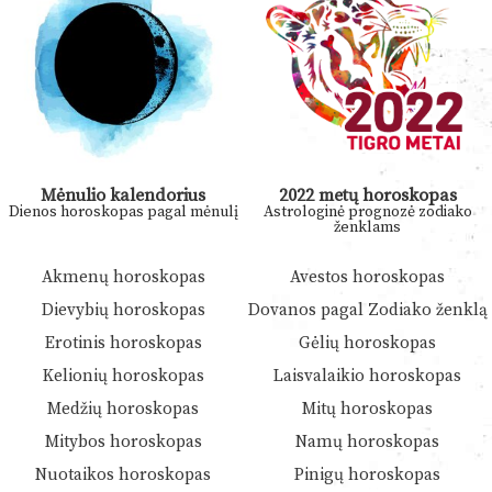
Mėnulio kalendorius
2022 metų horoskopas
Dienos horoskopas pagal mėnulį
Astrologinė prognozė zodiako
ženklams
Akmenų horoskopas
Avestos horoskopas
Dievybių horoskopas
Dovanos pagal Zodiako ženklą
Erotinis horoskopas
Gėlių horoskopas
Kelionių horoskopas
Laisvalaikio horoskopas
Medžių horoskopas
Mitų horoskopas
Mitybos horoskopas
Namų horoskopas
Nuotaikos horoskopas
Pinigų horoskopas