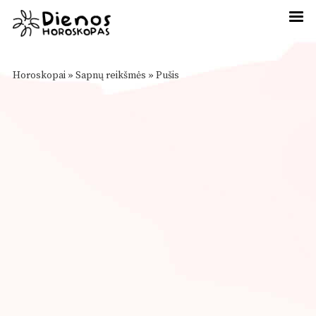
Horoskopai
»
Sapnų reikšmės
»
Pušis