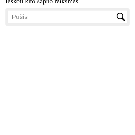
Ieškoti kito sapno reikšmės