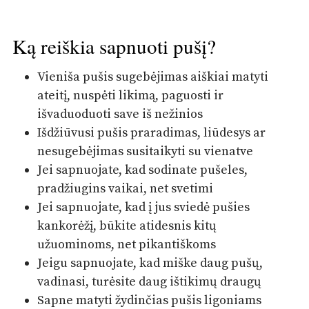
Ką reiškia sapnuoti pušį?
Vieniša pušis sugebėjimas aiškiai matyti
ateitį, nuspėti likimą, paguosti ir
išvaduoduoti save iš nežinios
Išdžiūvusi pušis praradimas, liūdesys ar
nesugebėjimas susitaikyti su vienatve
Jei sapnuojate, kad sodinate pušeles,
pradžiugins vaikai, net svetimi
Jei sapnuojate, kad į jus sviedė pušies
kankorėžį, būkite atidesnis kitų
užuominoms, net pikantiškoms
Jeigu sapnuojate, kad miške daug pušų,
vadinasi, turėsite daug ištikimų draugų
Sapne matyti žydinčias pušis ligoniams