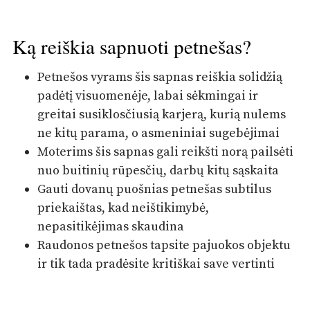
Ką reiškia sapnuoti petnešas?
Petnešos vyrams šis sapnas reiškia solidžią
padėtį visuomenėje, labai sėkmingai ir
greitai susiklosčiusią karjerą, kurią nulems
ne kitų parama, o asmeniniai sugebėjimai
Moterims šis sapnas gali reikšti norą pailsėti
nuo buitinių rūpesčių, darbų kitų sąskaita
Gauti dovanų puošnias petnešas subtilus
priekaištas, kad neištikimybė,
nepasitikėjimas skaudina
Raudonos petnešos tapsite pajuokos objektu
ir tik tada pradėsite kritiškai save vertinti