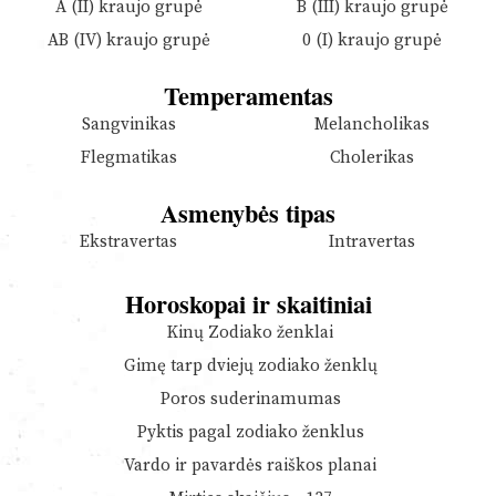
A (II) kraujo grupė
B (III) kraujo grupė
AB (IV) kraujo grupė
0 (I) kraujo grupė
Temperamentas
Sangvinikas
Melancholikas
Flegmatikas
Cholerikas
Asmenybės tipas
Ekstravertas
Intravertas
Horoskopai ir skaitiniai
Kinų Zodiako ženklai
Gimę tarp dviejų zodiako ženklų
Poros suderinamumas
Pyktis pagal zodiako ženklus
Vardo ir pavardės raiškos planai