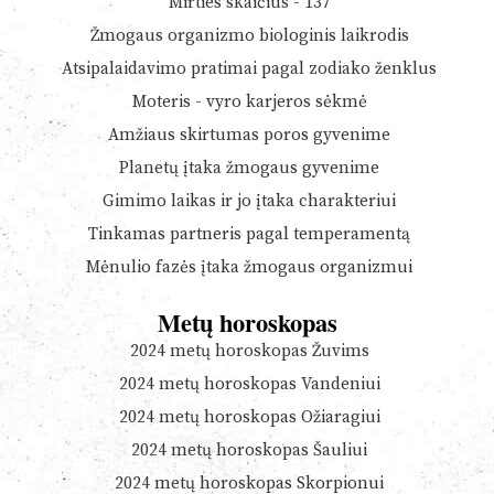
Mirties skaičius - 137
Žmogaus organizmo biologinis laikrodis
Atsipalaidavimo pratimai pagal zodiako ženklus
Moteris - vyro karjeros sėkmė
Amžiaus skirtumas poros gyvenime
Planetų įtaka žmogaus gyvenime
Gimimo laikas ir jo įtaka charakteriui
Tinkamas partneris pagal temperamentą
Mėnulio fazės įtaka žmogaus organizmui
Metų horoskopas
2024 metų horoskopas Žuvims
2024 metų horoskopas Vandeniui
2024 metų horoskopas Ožiaragiui
2024 metų horoskopas Šauliui
2024 metų horoskopas Skorpionui