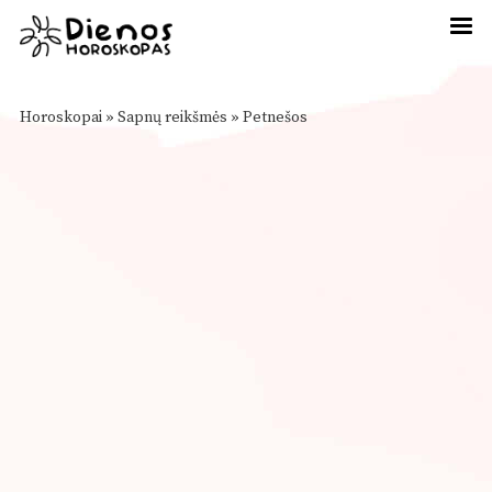
Horoskopai
»
Sapnų reikšmės
»
Petnešos