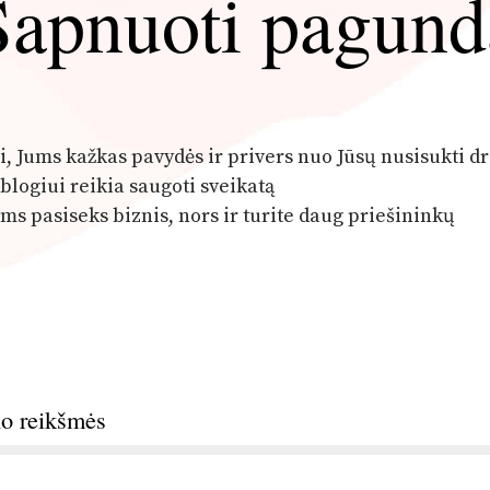
Sapnuoti pagund
i, Jums kažkas pavydės ir privers nuo Jūsų nusisukti d
blogiui reikia saugoti sveikatą
ms pasiseks biznis, nors ir turite daug priešininkų
no reikšmės