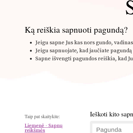
Ką reiškia sapnuoti pagundą?
Jeigu sapne Jus kas nors gundo, vadinas
Jeigu sapnuojate, kad jaučiate pagundą 
Sapne išvengti pagundos reiškia, kad Ju
Ieškoti kito sap
Taip pat skaitykite:
Liemenė - Sapnų
reikšmės