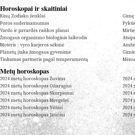
Horoskopai ir skaitiniai
Kinų Zodiako ženklai
Gimę 
Poros suderinamumas
Pykti
Vardo ir pavardės raiškos planai
Mirtie
Žmogaus organizmo biologinis laikrodis
Atsip
Moteris - vyro karjeros sėkmė
Amžia
Planetų įtaka žmogaus gyvenime
Gimim
Tinkamas partneris pagal temperamentą
Mėnul
Metų horoskopas
2024 metų horoskopas Žuvims
2024 
2024 metų horoskopas Ožiaragiui
2024 
2024 metų horoskopas Skorpionui
2024 
2024 metų horoskopas Mergelei
2024 
2024 metų horoskopas Vėžiui
2024 
2024 metų horoskopas Jaučiui
2024 