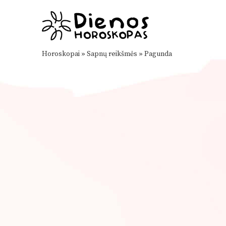
Horoskopai
»
Sapnų reikšmės
»
Pagunda