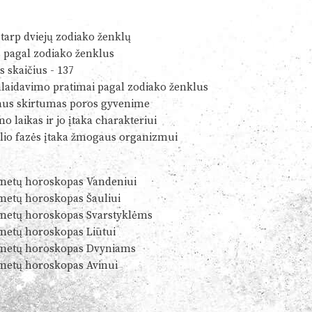
tarp dviejų zodiako ženklų
s pagal zodiako ženklus
s skaičius - 137
alaidavimo pratimai pagal zodiako ženklus
us skirtumas poros gyvenime
o laikas ir jo įtaka charakteriui
io fazės įtaka žmogaus organizmui
metų horoskopas Vandeniui
metų horoskopas Šauliui
metų horoskopas Svarstyklėms
metų horoskopas Liūtui
metų horoskopas Dvyniams
metų horoskopas Avinui