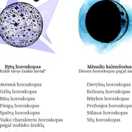
Rytų horoskopas
Mėnulio kalendorius
Kokie tavęs laukia metai?
Dienos horoskopas pagal mė
Avestos horoskopas
Dievybių horoskopas
Gėlių horoskopas
Kelionių horoskopas
Mitų horoskopas
Mitybos horoskopas
Pinigų horoskopas
Profesijos horoskopa
Spalvų horoskopas
Stiliaus horoskopas
Vaiko charakterio horoskopas
Ydų horoskopas
pagal zodiako ženklą