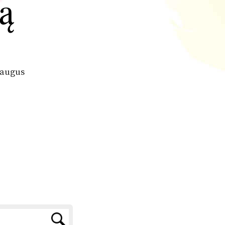
ą
raugus