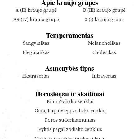
Apie kraujo grupes
A (II) kraujo grupė
B (III) kraujo grupė
AB (IV) kraujo grupė
0 (I) kraujo grupė
Temperamentas
Sangvinikas
Melancholikas
Flegmatikas
Cholerikas
Asmenybės tipas
Ekstravertas
Intravertas
Horoskopai ir skaitiniai
Kinų Zodiako ženklai
Gimę tarp dviejų zodiako ženklų
Poros suderinamumas
Pyktis pagal zodiako ženklus
Vardo ir pavardės raiškos planai