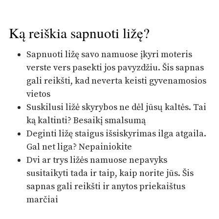
Ką reiškia sapnuoti ližę?
Sapnuoti ližę savo namuose įkyri moteris
verste vers pasekti jos pavyzdžiu. Šis sapnas
gali reikšti, kad neverta keisti gyvenamosios
vietos
Suskilusi ližė skyrybos ne dėl jūsų kaltės. Tai
ką kaltinti? Besaikį smalsumą
Deginti ližę staigus išsiskyrimas ilga atgaila.
Gal net liga? Nepainiokite
Dvi ar trys ližės namuose nepavyks
susitaikyti tada ir taip, kaip norite jūs. Šis
sapnas gali reikšti ir anytos priekaištus
marčiai