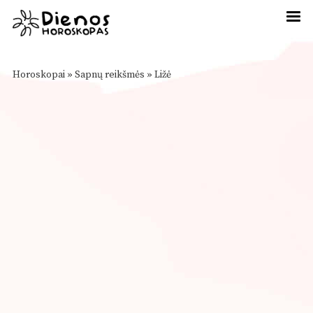
Horoskopai
»
Sapnų reikšmės
»
Ližė