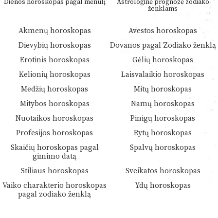
Dienos horoskopas pagal mėnulį
Astrologinė prognozė zodiako
ženklams
Akmenų horoskopas
Avestos horoskopas
Dievybių horoskopas
Dovanos pagal Zodiako ženklą
Erotinis horoskopas
Gėlių horoskopas
Kelionių horoskopas
Laisvalaikio horoskopas
Medžių horoskopas
Mitų horoskopas
Mitybos horoskopas
Namų horoskopas
Nuotaikos horoskopas
Pinigų horoskopas
Profesijos horoskopas
Rytų horoskopas
Skaičių horoskopas pagal
Spalvų horoskopas
gimimo datą
Stiliaus horoskopas
Sveikatos horoskopas
Vaiko charakterio horoskopas
Ydų horoskopas
pagal zodiako ženklą