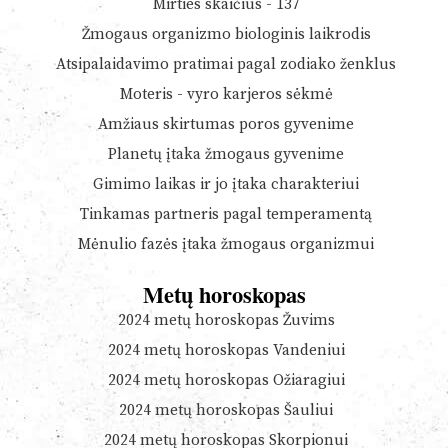
Mirties skaičius - 137
Žmogaus organizmo biologinis laikrodis
Atsipalaidavimo pratimai pagal zodiako ženklus
Moteris - vyro karjeros sėkmė
Amžiaus skirtumas poros gyvenime
Planetų įtaka žmogaus gyvenime
Gimimo laikas ir jo įtaka charakteriui
Tinkamas partneris pagal temperamentą
Mėnulio fazės įtaka žmogaus organizmui
Metų horoskopas
2024 metų horoskopas Žuvims
2024 metų horoskopas Vandeniui
2024 metų horoskopas Ožiaragiui
2024 metų horoskopas Šauliui
2024 metų horoskopas Skorpionui