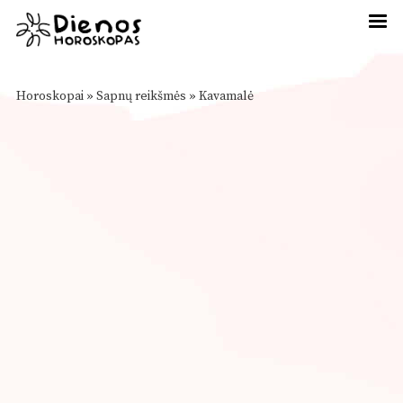
Horoskopai
»
Sapnų reikšmės
»
Kavamalė