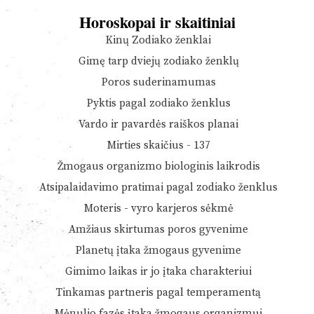
Horoskopai ir skaitiniai
Kinų Zodiako ženklai
Gimę tarp dviejų zodiako ženklų
Poros suderinamumas
Pyktis pagal zodiako ženklus
Vardo ir pavardės raiškos planai
Mirties skaičius - 137
Žmogaus organizmo biologinis laikrodis
Atsipalaidavimo pratimai pagal zodiako ženklus
Moteris - vyro karjeros sėkmė
Amžiaus skirtumas poros gyvenime
Planetų įtaka žmogaus gyvenime
Gimimo laikas ir jo įtaka charakteriui
Tinkamas partneris pagal temperamentą
Mėnulio fazės įtaka žmogaus organizmui