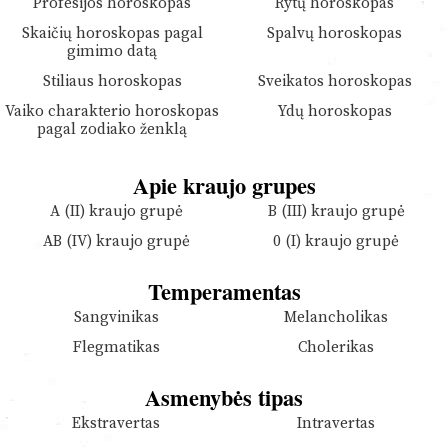
Profesijos horoskopas
Rytų horoskopas
Skaičių horoskopas pagal
Spalvų horoskopas
gimimo datą
Stiliaus horoskopas
Sveikatos horoskopas
Vaiko charakterio horoskopas
Ydų horoskopas
pagal zodiako ženklą
Apie kraujo grupes
A (II) kraujo grupė
B (III) kraujo grupė
AB (IV) kraujo grupė
0 (I) kraujo grupė
Temperamentas
Sangvinikas
Melancholikas
Flegmatikas
Cholerikas
Asmenybės tipas
Ekstravertas
Intravertas