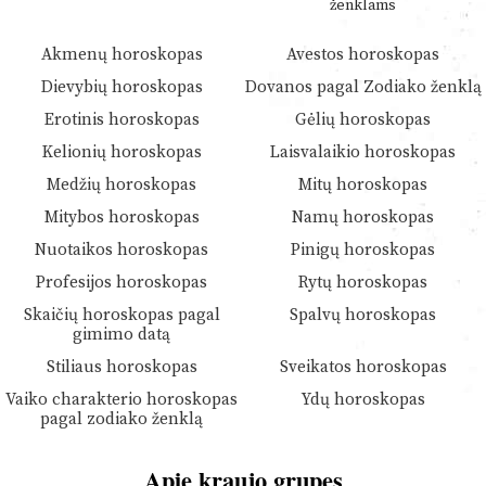
ženklams
Akmenų horoskopas
Avestos horoskopas
Dievybių horoskopas
Dovanos pagal Zodiako ženklą
Erotinis horoskopas
Gėlių horoskopas
Kelionių horoskopas
Laisvalaikio horoskopas
Medžių horoskopas
Mitų horoskopas
Mitybos horoskopas
Namų horoskopas
Nuotaikos horoskopas
Pinigų horoskopas
Profesijos horoskopas
Rytų horoskopas
Skaičių horoskopas pagal
Spalvų horoskopas
gimimo datą
Stiliaus horoskopas
Sveikatos horoskopas
Vaiko charakterio horoskopas
Ydų horoskopas
pagal zodiako ženklą
Apie kraujo grupes