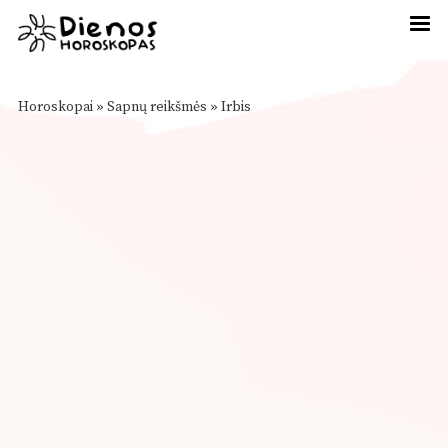
Horoskopai
»
Sapnų reikšmės
»
Irbis