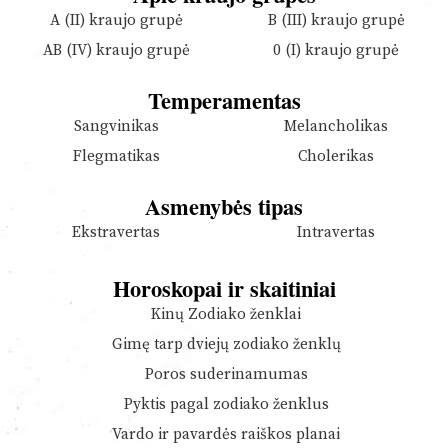
A (II) kraujo grupė
B (III) kraujo grupė
AB (IV) kraujo grupė
0 (I) kraujo grupė
Temperamentas
Sangvinikas
Melancholikas
Flegmatikas
Cholerikas
Asmenybės tipas
Ekstravertas
Intravertas
Horoskopai ir skaitiniai
Kinų Zodiako ženklai
Gimę tarp dviejų zodiako ženklų
Poros suderinamumas
Pyktis pagal zodiako ženklus
Vardo ir pavardės raiškos planai