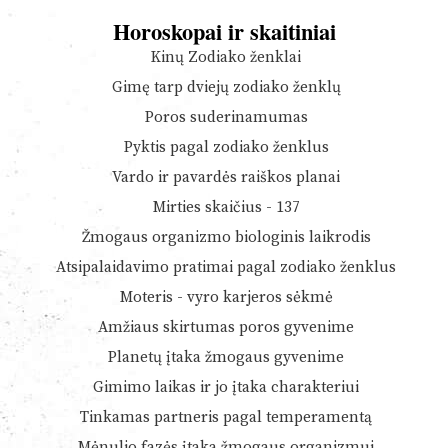
Horoskopai ir skaitiniai
Kinų Zodiako ženklai
Gimę tarp dviejų zodiako ženklų
Poros suderinamumas
Pyktis pagal zodiako ženklus
Vardo ir pavardės raiškos planai
Mirties skaičius - 137
Žmogaus organizmo biologinis laikrodis
Atsipalaidavimo pratimai pagal zodiako ženklus
Moteris - vyro karjeros sėkmė
Amžiaus skirtumas poros gyvenime
Planetų įtaka žmogaus gyvenime
Gimimo laikas ir jo įtaka charakteriui
Tinkamas partneris pagal temperamentą
Mėnulio fazės įtaka žmogaus organizmui