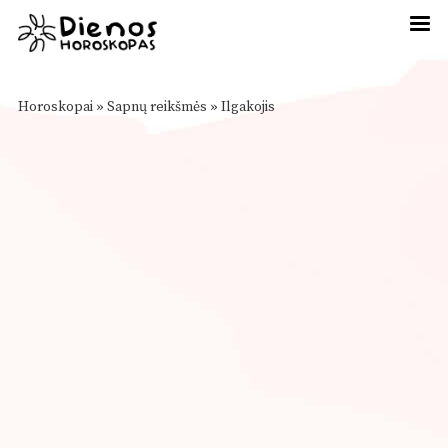
Horoskopai
»
Sapnų reikšmės
»
Ilgakojis