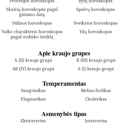
Profesijos horoskopas
Rytų horoskopas
Skaičių horoskopas pagal
Spalvų horoskopas
gimimo datą
Stiliaus horoskopas
Sveikatos horoskopas
Vaiko charakterio horoskopas
Ydų horoskopas
pagal zodiako ženklą
Apie kraujo grupes
A (II) kraujo grupė
B (III) kraujo grupė
AB (IV) kraujo grupė
0 (I) kraujo grupė
Temperamentas
Sangvinikas
Melancholikas
Flegmatikas
Cholerikas
Asmenybės tipas
Ekstravertas
Intravertas