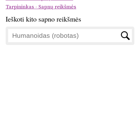
Tarpininkas - Sapnų reikšmės
Ieškoti kito sapno reikšmės