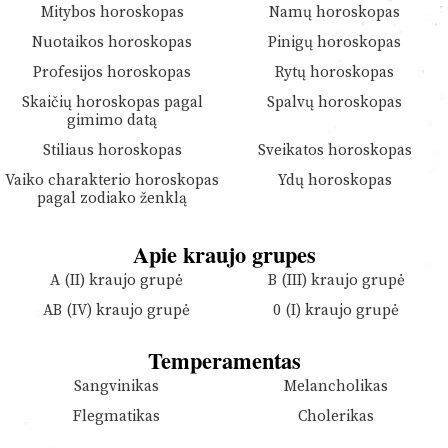
Mitybos horoskopas
Namų horoskopas
Nuotaikos horoskopas
Pinigų horoskopas
Profesijos horoskopas
Rytų horoskopas
Skaičių horoskopas pagal
Spalvų horoskopas
gimimo datą
Stiliaus horoskopas
Sveikatos horoskopas
Vaiko charakterio horoskopas
Ydų horoskopas
pagal zodiako ženklą
Apie kraujo grupes
A (II) kraujo grupė
B (III) kraujo grupė
AB (IV) kraujo grupė
0 (I) kraujo grupė
Temperamentas
Sangvinikas
Melancholikas
Flegmatikas
Cholerikas