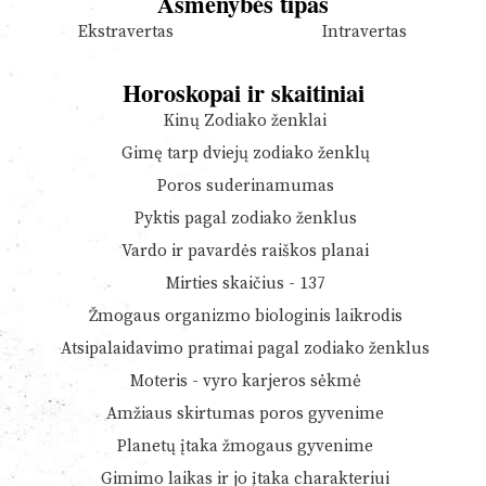
Asmenybės tipas
Ekstravertas
Intravertas
Horoskopai ir skaitiniai
Kinų Zodiako ženklai
Gimę tarp dviejų zodiako ženklų
Poros suderinamumas
Pyktis pagal zodiako ženklus
Vardo ir pavardės raiškos planai
Mirties skaičius - 137
Žmogaus organizmo biologinis laikrodis
Atsipalaidavimo pratimai pagal zodiako ženklus
Moteris - vyro karjeros sėkmė
Amžiaus skirtumas poros gyvenime
Planetų įtaka žmogaus gyvenime
Gimimo laikas ir jo įtaka charakteriui