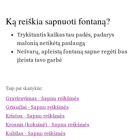
Ką reiškia sapnuoti fontaną?
Trykštantis kažkas tau padės, padarys
malonią netikėtą paslaugą
Nešvarų, apleistą fontaną sapne regėti bus
įžeista tavo garbė
Taip pat skaitykite:
Graviravimas - Sapnų reikšmės
Griaučiai - Sapnų reikšmės
Kristus - Sapnų reikšmės
Krosnis (koksinė) - Sapnų reikšmės
Kubilas - Sapnų reikšmės