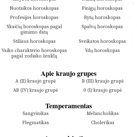
Nuotaikos horoskopas
Pinigų horoskopas
Profesijos horoskopas
Rytų horoskopas
Skaičių horoskopas pagal
Spalvų horoskopas
gimimo datą
Stiliaus horoskopas
Sveikatos horoskopas
Vaiko charakterio horoskopas
Ydų horoskopas
pagal zodiako ženklą
Apie kraujo grupes
A (II) kraujo grupė
B (III) kraujo grupė
AB (IV) kraujo grupė
0 (I) kraujo grupė
Temperamentas
Sangvinikas
Melancholikas
Flegmatikas
Cholerikas