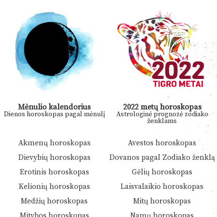
Mėnulio kalendorius
2022 metų horoskopas
Dienos horoskopas pagal mėnulį
Astrologinė prognozė zodiako
ženklams
Akmenų horoskopas
Avestos horoskopas
Dievybių horoskopas
Dovanos pagal Zodiako ženklą
Erotinis horoskopas
Gėlių horoskopas
Kelionių horoskopas
Laisvalaikio horoskopas
Medžių horoskopas
Mitų horoskopas
Mitybos horoskopas
Namų horoskopas