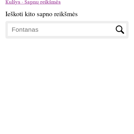
Kulšys - Sapnų reikšmės
Ieškoti kito sapno reikšmės