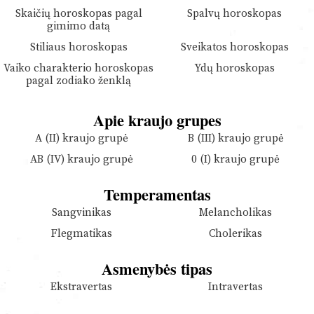
Skaičių horoskopas pagal
Spalvų horoskopas
gimimo datą
Stiliaus horoskopas
Sveikatos horoskopas
Vaiko charakterio horoskopas
Ydų horoskopas
pagal zodiako ženklą
Apie kraujo grupes
A (II) kraujo grupė
B (III) kraujo grupė
AB (IV) kraujo grupė
0 (I) kraujo grupė
Temperamentas
Sangvinikas
Melancholikas
Flegmatikas
Cholerikas
Asmenybės tipas
Ekstravertas
Intravertas