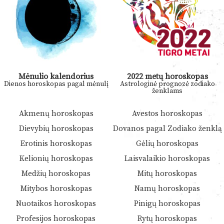
Mėnulio kalendorius
2022 metų horoskopas
Dienos horoskopas pagal mėnulį
Astrologinė prognozė zodiako
ženklams
Akmenų horoskopas
Avestos horoskopas
Dievybių horoskopas
Dovanos pagal Zodiako ženklą
Erotinis horoskopas
Gėlių horoskopas
Kelionių horoskopas
Laisvalaikio horoskopas
Medžių horoskopas
Mitų horoskopas
Mitybos horoskopas
Namų horoskopas
Nuotaikos horoskopas
Pinigų horoskopas
Profesijos horoskopas
Rytų horoskopas