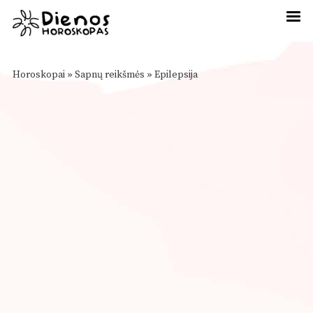
Horoskopai
»
Sapnų reikšmės
»
Epilepsija