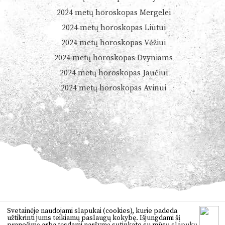
2024 metų horoskopas Mergelei
2024 metų horoskopas Liūtui
2024 metų horoskopas Vėžiui
2024 metų horoskopas Dvyniams
2024 metų horoskopas Jaučiui
2024 metų horoskopas Avinui
© 2026
Dienoshoroskopas.lt
Svetainėje naudojami slapukai (cookies), kurie padeda
užtikrinti jums teikiamų paslaugų kokybę. Išjungdami šį
Orai
,
anekdotai
,
vertimas
,
žaidimai
pranešimą arba tęsdami naršymą sutinkate su mūsų
slapukų