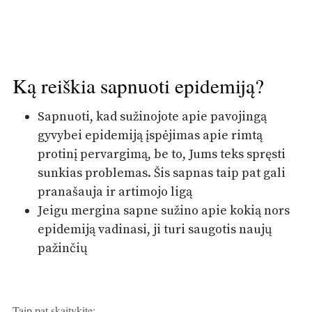
Ką reiškia sapnuoti epidemiją?
Sapnuoti, kad sužinojote apie pavojingą
gyvybei epidemiją įspėjimas apie rimtą
protinį pervargimą, be to, Jums teks spręsti
sunkias problemas. Šis sapnas taip pat gali
pranašauja ir artimojo ligą
Jeigu mergina sapne sužino apie kokią nors
epidemiją vadinasi, ji turi saugotis naujų
pažinčių
Taip pat skaitykite: