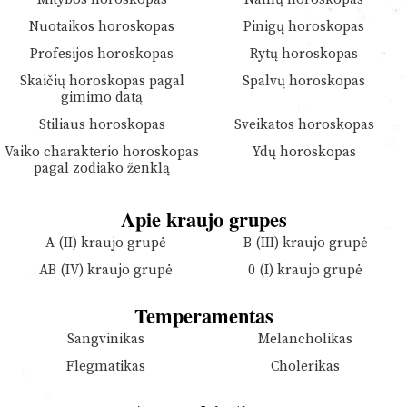
Nuotaikos horoskopas
Pinigų horoskopas
Profesijos horoskopas
Rytų horoskopas
Skaičių horoskopas pagal
Spalvų horoskopas
gimimo datą
Stiliaus horoskopas
Sveikatos horoskopas
Vaiko charakterio horoskopas
Ydų horoskopas
pagal zodiako ženklą
Apie kraujo grupes
A (II) kraujo grupė
B (III) kraujo grupė
AB (IV) kraujo grupė
0 (I) kraujo grupė
Temperamentas
Sangvinikas
Melancholikas
Flegmatikas
Cholerikas