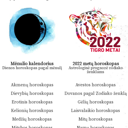
Mėnulio kalendorius
2022 metų horoskopas
Dienos horoskopas pagal mėnulį
Astrologinė prognozė zodiako
ženklams
Akmenų horoskopas
Avestos horoskopas
Dievybių horoskopas
Dovanos pagal Zodiako ženklą
Erotinis horoskopas
Gėlių horoskopas
Kelionių horoskopas
Laisvalaikio horoskopas
Medžių horoskopas
Mitų horoskopas
Mitybos horoskopas
Namų horoskopas