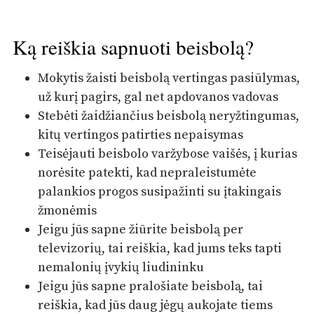
Ką reiškia sapnuoti beisbolą?
Mokytis žaisti beisbolą vertingas pasiūlymas,
už kurį pagirs, gal net apdovanos vadovas
Stebėti žaidžiančius beisbolą neryžtingumas,
kitų vertingos patirties nepaisymas
Teisėjauti beisbolo varžybose vaišės, į kurias
norėsite patekti, kad nepraleistumėte
palankios progos susipažinti su įtakingais
žmonėmis
Jeigu jūs sapne žiūrite beisbolą per
televizorių, tai reiškia, kad jums teks tapti
nemalonių įvykių liudininku
Jeigu jūs sapne pralošiate beisbolą, tai
reiškia, kad jūs daug jėgų aukojate tiems