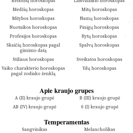
Kelionių horoskopas
Laisvalaikio horoskopas
Medžių horoskopas
Mitų horoskopas
Mitybos horoskopas
Namų horoskopas
Nuotaikos horoskopas
Pinigų horoskopas
Profesijos horoskopas
Rytų horoskopas
Skaičių horoskopas pagal
Spalvų horoskopas
gimimo datą
Stiliaus horoskopas
Sveikatos horoskopas
Vaiko charakterio horoskopas
Ydų horoskopas
pagal zodiako ženklą
Apie kraujo grupes
A (II) kraujo grupė
B (III) kraujo grupė
AB (IV) kraujo grupė
0 (I) kraujo grupė
Temperamentas
Sangvinikas
Melancholikas