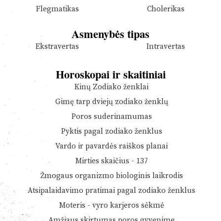
Flegmatikas
Cholerikas
Asmenybės tipas
Ekstravertas
Intravertas
Horoskopai ir skaitiniai
Kinų Zodiako ženklai
Gimę tarp dviejų zodiako ženklų
Poros suderinamumas
Pyktis pagal zodiako ženklus
Vardo ir pavardės raiškos planai
Mirties skaičius - 137
Žmogaus organizmo biologinis laikrodis
Atsipalaidavimo pratimai pagal zodiako ženklus
Moteris - vyro karjeros sėkmė
Amžiaus skirtumas poros gyvenime