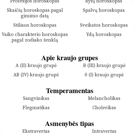
Profesijos horoskopas
Rytų horoskopas
Skaičių horoskopas pagal
Spalvų horoskopas
gimimo datą
Stiliaus horoskopas
Sveikatos horoskopas
Vaiko charakterio horoskopas
Ydų horoskopas
pagal zodiako ženklą
Apie kraujo grupes
A (II) kraujo grupė
B (III) kraujo grupė
AB (IV) kraujo grupė
0 (I) kraujo grupė
Temperamentas
Sangvinikas
Melancholikas
Flegmatikas
Cholerikas
Asmenybės tipas
Ekstravertas
Intravertas