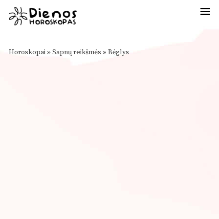
Horoskopai
»
Sapnų reikšmės
»
Bėglys