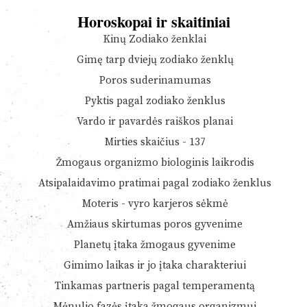
Horoskopai ir skaitiniai
Kinų Zodiako ženklai
Gimę tarp dviejų zodiako ženklų
Poros suderinamumas
Pyktis pagal zodiako ženklus
Vardo ir pavardės raiškos planai
Mirties skaičius - 137
Žmogaus organizmo biologinis laikrodis
Atsipalaidavimo pratimai pagal zodiako ženklus
Moteris - vyro karjeros sėkmė
Amžiaus skirtumas poros gyvenime
Planetų įtaka žmogaus gyvenime
Gimimo laikas ir jo įtaka charakteriui
Tinkamas partneris pagal temperamentą
Mėnulio fazės įtaka žmogaus organizmui