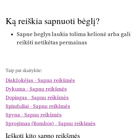
Ką reiškia sapnuoti bėglį?
Sapne beglys laukia tolima kelionė arba gali
reikšti netikėtas permainas
Taip pat skaitykite:
Diskžokėjas - Sapnų reikšmės
Dykuma - Sapnų reikšmės
Dopingas - Sapnų reikšmės
Spinduliai - Sapnų reikšmės
Spyna - Sapnų reikšmės
Sprogimas (Bombos) - Sapnų reikšmės
Ieškoti kito sapno reikšmės